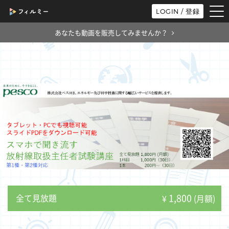
tog
LOGIN / 登録
nav
あなたも動画を販売してみませんか？
1,800
全て見放題
¥
(月額)