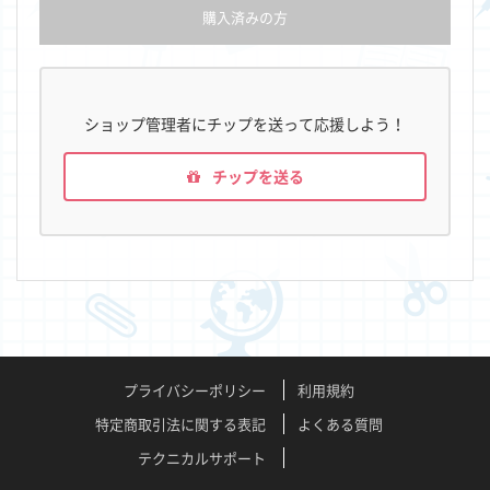
購入済みの方
ショップ管理者にチップを送って応援しよう！
チップを送る
プライバシーポリシー
利用規約
特定商取引法に関する表記
よくある質問
テクニカルサポート