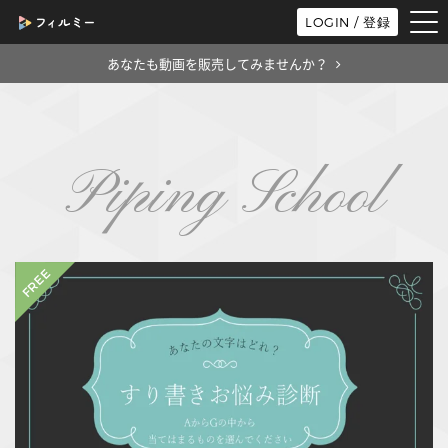
tog
LOGIN / 登録
nav
あなたも動画を販売してみませんか？
Piping School