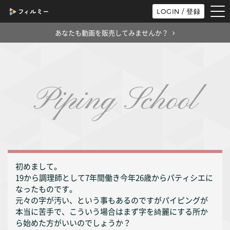
tog
LOGIN / 登録
nav
あなたも動画を販売してみませんか？
Piping School
初めまして。
19から調理師として7年間働き今年26歳からパティシエに
なったものです。
元々の字が汚い、という事もあるのですがパイピングが
本当に苦手で、こういう場合はまず字を綺麗にする所か
ら始めた方がいいのでしょうか？