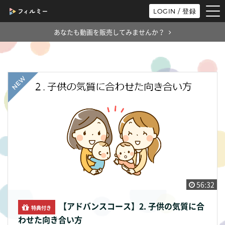
tog
LOGIN / 登録
nav
あなたも動画を販売してみませんか？
56:32
【アドバンスコース】2. 子供の気質に合
特典付き
わせた向き合い方