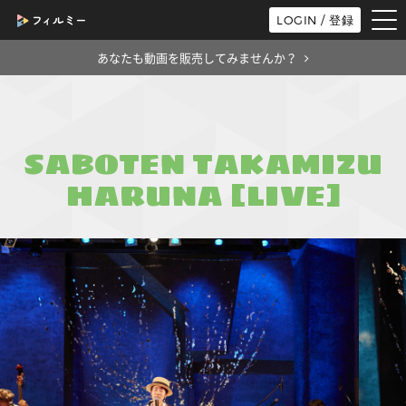
tog
LOGIN / 登録
nav
あなたも動画を販売してみませんか？
SABOTEN TAKAMIZU
HARUNA [LIVE]