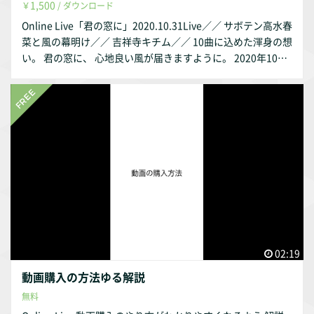
1,500
￥
/ ダウンロード
Online Live「君の窓に」2020.10.31Live／／ サボテン高水春
菜と風の幕明け／／ 吉祥寺キチム／／ 10曲に込めた渾身の想
い。 君の窓に、 心地良い風が届きますように。 2020年10月
無観客配信で行ったLive。 この度ライブアルバムとして2021
年12/1にリリース。 ●文庫型詩集＆対談エッセイ付き特装
版：https://saboten.base.shop/ ●音源配信：Apple Music,
Spotifyなど主要ストリーミング 12/1〜 リリースを記念し
て、 昨年発表したライブ映像をこちらで再販致します。 音監
修松崎通さん、映像監修神原英樹さん・Yosh onoさんによる
美しい音と映像です。 視聴期間なし、ダウンロードでいつで
もお楽しみいただけます。 ※楽曲のうち一部抜粋としてyout
ubeに無料公開されます点、予めご了承下さい。 https://inst
agram.com/sabotentakamizuharuna
02:19
動画購入の方法ゆる解説
無料