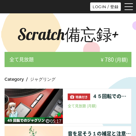
tog
LOGIN / 登録
nav
Scratch備忘録+
780
全て見放題
¥
(月額)
Category / ジャグリング
４５回転でのジャグリング１
特典付き
全て見放題 (月額)
05:17
音を足そう１の補足と注意点