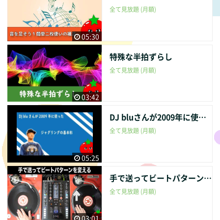
全て見放題 (月額)
05:30
特殊な半拍ずらし
全て見放題 (月額)
03:42
DJ bluさんが2009年に使ったジャグリングの基本形【DJ講座】【二枚使い】
全て見放題 (月額)
05:25
手で送ってビートパターンを変えるジャグリング【DJ講座】【二枚使い】
全て見放題 (月額)
03:01