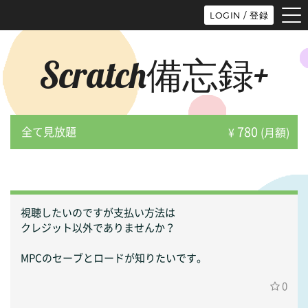
tog
LOGIN / 登録
nav
Scratch備忘録+
780
全て見放題
¥
(月額)
視聴したいのですが支払い方法は
クレジット以外でありませんか？
MPCのセーブとロードが知りたいです。
0