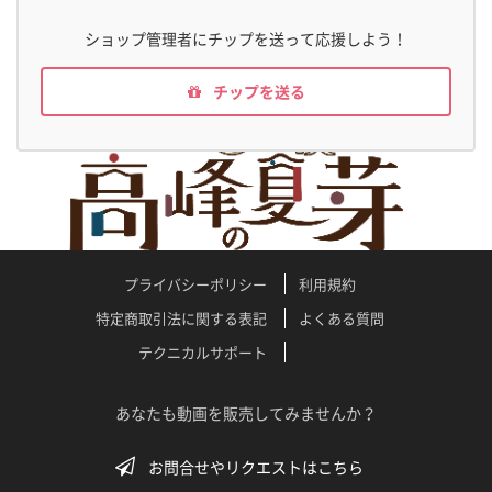
こぼれる会話、 シーン前後の緊張と緩み—— 出演者たち
の“素顔”がたっぷり収められています。 高峰夏芽役 田中真琴
ショップ管理者にチップを送って応援しよう！
の、役に対する想いと確固たる圧倒的な存在感。 岡崎十蔵役
泰江和明の、現場を和ませる笑顔と真剣なまなざし 古川藍役
チップを送る
宮本梨菜の、京都の空気に溶け込む自然体な姿 高峰春生役 加
賀成一の コミカルな秀逸なキャラクター など、完成した本編
だけでは見られない表情が次々と登場します。 さらにメイキ
ング内では、 出演者それぞれが視聴者に向けて言葉を届ける
メッセージカットも収録。 作品への想い、この撮影現場で感
じたこと、 画面の向こうにいるあなたへの一言まで、まっす
ぐに語りかけています。 本編ショートドラマは、第1話〜第6
話に加えて、 物語の締めくくりとなる**「第7話エンディン
プライバシーポリシー
利用規約
グシーン」を収録した オールインワン編集版です。 この第7
特定商取引法に関する表記
よくある質問
話エンディングでは、 ここまで積み重ねてきたそれぞれの選
テクニカルサポート
択と気持ちが静かに結びつき、 高峰夏芽が向き合ってきた事
件と、その裏側にある人の「想い」が、 京都という“時間の
層”を持つ街の空気の中で、印象的なラストとして立ち上がり
あなたも動画を販売してみませんか？
ます。 ふとした仕草や目線だけで語る、田中真琴演じる高峰
夏芽の“答え” その答えを受け止める周囲の人々の表情 画面に
お問合せやリクエストはこちら
残る、京都の路地や光の色、ほんの数秒の余韻 一つひとつ