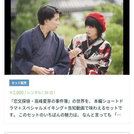
セット販売
2,000
￥
/ レンタル ( 30 日 )
『恋文探偵・高峰夏芽の事件簿』の世界を、 本編ショートド
ラマ＋スペシャルメイキング＋告知動画で味わえるセットで
す。 このセットのいちばんの魅力は、 なんと言っても 「ス
ペシャルメイキング映像」。 京都・古川町商店街を舞台にし
た撮影の裏側で、 カメラが回っていないときの表情や、ふと