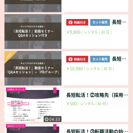
た転職活動（スカウト待ち）紹介 ⅴ.その他 求人情報収
集＆応募方法 ４．転職活動を効率的かつ効果的に進めるポイ
ント ５．転職活動時のポイント ⅰ.応募する前のポイン
長短転活！フルバージョン Q&Aセッション付き
ト ⅱ.応募時のポイント ⅲ.面接のポイント ⅳ.オ
セット販売
特典付き
ファーに関するのポイント ６．最後に もっと詳しく知りたい
9,800
￥
/ レンタル ( 30 日 )
方は https://yuki83.com/archives/113 中身をチラ見せブロ
グはコチラ https://yuki83.com/archives/584
長短転活！フルバージョン Q&Aセッション＆FBグループ/過去のQ&A会員ページ閲覧
セット販売
特典付き
10,980
￥
/ レンタル ( 30 日 )
長短転活！②攻略先（採用担当の仕事）を知ろう＆転活の使い分け
500
￥
/ レンタル ( 30 日 )
04:33
長短転活！③転職活動の始め方