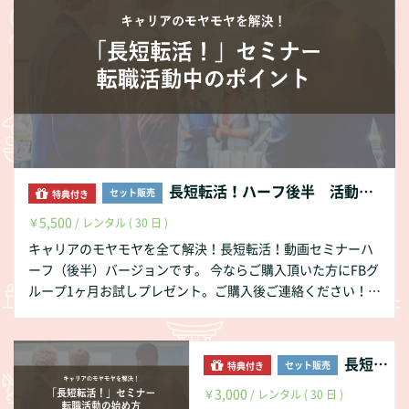
活動（スカウト待ち）紹介 ⅴ.その他 求人情報収集＆応
募方法 ４．転職活動を効率的かつ効果的に進めるポイント
５．転職活動時のポイント ⅰ.応募する前のポイント
ⅱ.応募時のポイント ⅲ.面接のポイント ⅳ.オファ
ーに関するのポイント ６．最後に もっと詳しく知りたい方は
https://yuki83.com/archives/113 中身をチラ見せブログはコ
チラ https://yuki83.com/archives/549
長短転活！ハーフ後半 活動中のポイント
セット販売
特典付き
5,500
￥
/ レンタル ( 30 日 )
キャリアのモヤモヤを全て解決！長短転活！動画セミナーハ
ーフ（後半）バージョンです。 今ならご購入頂いた方にFBグ
ループ1ヶ月お試しプレゼント。ご購入後ご連絡ください！
動画セミナー（全行程）の目次（こちらの動画は、オープニ
ング～２と４～６までです） １．転職活動の使い分け ２．攻
略すべき相手を知ろう ３．転職活動の始め方 ⅰ.最初の
長短転活！転職活動の始め方
セット販売
特典付き
一歩はコレ！ ⅱ.転職エージェントの効果的な活用の仕方
3,000
ⅲ.転職エージェントの選び方 ⅳ.LinkedINを使用し
￥
/ レンタル ( 30 日 )