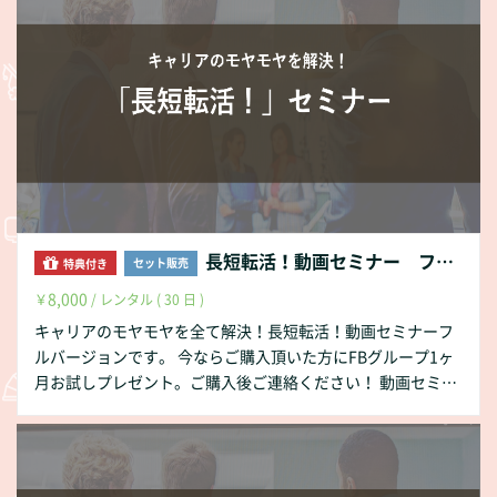
プもしています。 定期的にみんなで集まって続けられる仕組
み化もしました。 みんなで「もやもや解消」や「夢をかなえ
て」なりたい自分になりましょう！
長短転活！動画セミナー フルバージョン
セット販売
特典付き
8,000
￥
/ レンタル ( 30 日 )
キャリアのモヤモヤを全て解決！長短転活！動画セミナーフ
ルバージョンです。 今ならご購入頂いた方にFBグループ1ヶ
月お試しプレゼント。ご購入後ご連絡ください！ 動画セミナ
ー（全行程）の目次 １．転職活動の使い分け ２．攻略すべき
相手を知ろう ３．転職活動の始め方 ⅰ.最初の一歩はコ
レ！ ⅱ.転職エージェントの効果的な活用の仕方 ⅲ.
転職エージェントの選び方 ⅳ.LinkedINを使用した転職