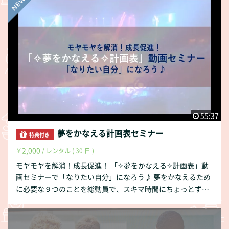
55:37
夢をかなえる計画表セミナー
特典付き
2,000
￥
/ レンタル ( 30 日 )
モヤモヤを解消！成長促進！ 「✧夢をかなえる✧計画表」動
画セミナーで「なりたい自分」になろう♪ 夢をかなえるため
に必要な９つのことを総動員で、スキマ時間にちょっとずつ
夢を叶えられる方法をまとめました。 70-20-10の法則をプラ
イベートで使えるように仕組み化したので、ちょっとした目
的にもお使いください。 終了後はFBグループでフォローアッ