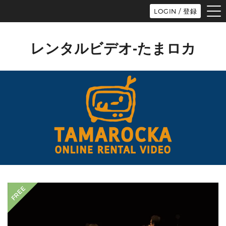
tog
LOGIN / 登録
nav
レンタルビデオ-たまロカ