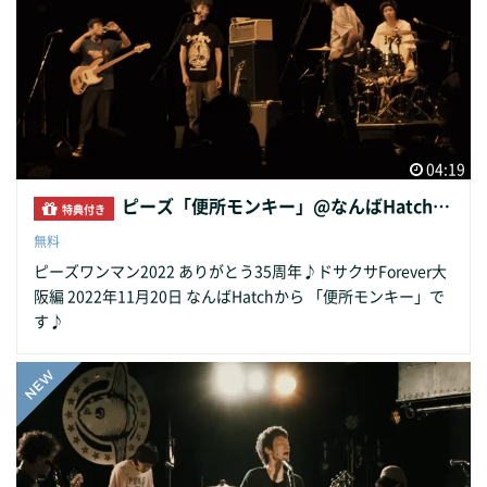
04:19
ピーズ「便所モンキー」@なんばHatch 2022.11.20
特典付き
無料
ピーズワンマン2022 ありがとう35周年♪ドサクサForever大
阪編 2022年11月20日 なんばHatchから 「便所モンキー」で
す♪