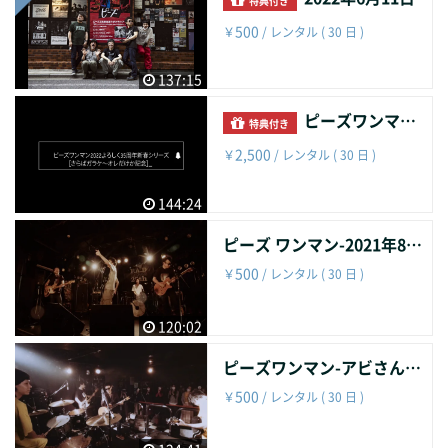
500
￥
/ レンタル ( 30 日 )
137:15
ピーズワンマン2022よろしく35周年新春シリーズ [さらばガラケ～オレだけか記念]ドキュメントムービー
特典付き
2,500
￥
/ レンタル ( 30 日 )
144:24
ピーズ ワンマン-2021年8月14日横浜FAD
500
￥
/ レンタル ( 30 日 )
120:02
ピーズワンマン-アビさん誕生日LOOK
500
￥
/ レンタル ( 30 日 )