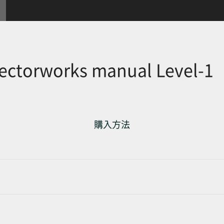
vectorworks manual Leve
購入方法