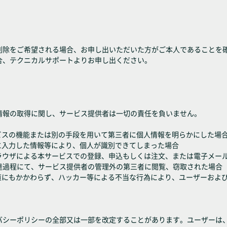
削除をご希望される場合、お申し出いただいた方がご本人であることを
合、テクニカルサポートよりお申し出ください。
情報の取得に関し、サービス提供者は一切の責任を負いません。
ビスの機能または別の手段を用いて第三者に個人情報を明らかにした場
に入力した情報等により、個人が識別できてしまった場合
ayer）非対応ブラウザによる本サービスでの登録、申込もしくは注文、または電
達過程にて、サービス提供者の管理外の第三者に閲覧、窃取された場合
施策にもかかわらず、ハッカー等による不当な行為により、ユーザーおよ
バシーポリシーの全部又は一部を改定することがあります。ユーザーは