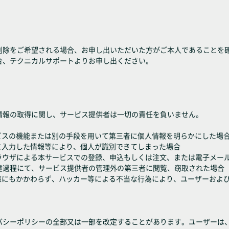
削除をご希望される場合、お申し出いただいた方がご本人であることを
合、テクニカルサポートよりお申し出ください。
情報の取得に関し、サービス提供者は一切の責任を負いません。
ビスの機能または別の手段を用いて第三者に個人情報を明らかにした場
に入力した情報等により、個人が識別できてしまった場合
ayer）非対応ブラウザによる本サービスでの登録、申込もしくは注文、または電
達過程にて、サービス提供者の管理外の第三者に閲覧、窃取された場合
施策にもかかわらず、ハッカー等による不当な行為により、ユーザーおよ
バシーポリシーの全部又は一部を改定することがあります。ユーザーは