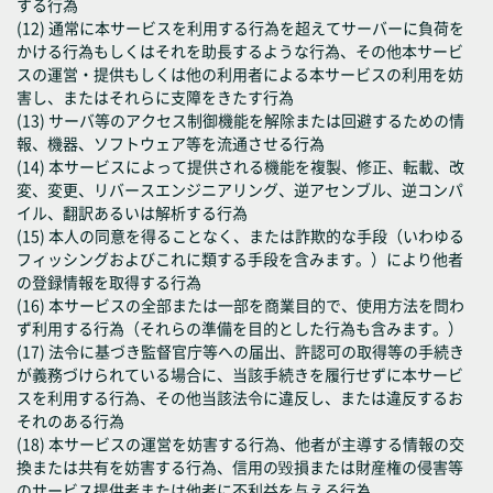
する行為
(12) 通常に本サービスを利用する行為を超えてサーバーに負荷を
かける行為もしくはそれを助長するような行為、その他本サービ
スの運営・提供もしくは他の利用者による本サービスの利用を妨
害し、またはそれらに支障をきたす行為
(13) サーバ等のアクセス制御機能を解除または回避するための情
報、機器、ソフトウェア等を流通させる行為
(14) 本サービスによって提供される機能を複製、修正、転載、改
変、変更、リバースエンジニアリング、逆アセンブル、逆コンパ
イル、翻訳あるいは解析する行為
(15) 本人の同意を得ることなく、または詐欺的な手段（いわゆる
フィッシングおよびこれに類する手段を含みます。）により他者
の登録情報を取得する行為
(16) 本サービスの全部または一部を商業目的で、使用方法を問わ
ず利用する行為（それらの準備を目的とした行為も含みます。）
(17) 法令に基づき監督官庁等への届出、許認可の取得等の手続き
が義務づけられている場合に、当該手続きを履行せずに本サービ
スを利用する行為、その他当該法令に違反し、または違反するお
それのある行為
(18) 本サービスの運営を妨害する行為、他者が主導する情報の交
換または共有を妨害する行為、信用の毀損または財産権の侵害等
のサービス提供者または他者に不利益を与える行為