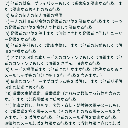
(2) 他者の財産、プライバシーもしくは肖像権を侵害する行為、ま
たは侵害するおそれのある行為
(3) 特定の個人の個人情報の提供
(4) 一人の利用者が複数の登録者の地位を保有する行為または一つ
の登録者の地位を複数人で共同して保有する行為
(5) 登録者の地位を停止または無効にされた登録者に代わりユーザ
ー登録をする行為
(6) 他者を差別もしくは誹謗中傷し、または他者の名誉もしくは信
用を毀損する行為
(7) アクセス可能な本サービスのコンテンツもしくは情報または他
者のコンテンツもしくは情報を改ざん、消去する行為
(8) サービス提供者または他者になりすます行為（詐称するために
メールヘッダ等の部分に細工を行う行為を含みます。）
(9) 有害なコンピュータプログラム等を送信し、または他者が受信
可能な状態におく行為
(10) 選挙の事前運動、選挙運動（これらに類似する行為を含みま
す。）または公職選挙法に抵触する行為
(11) 他者に対し、無断で、広告・宣伝・勧誘等の電子メールもし
くは嫌悪感を抱く電子メール（そのおそれのある電子メールを含
みます。）を送信する行為、他者のメール受信を妨害する行為、
連鎖的なメール転送を依頼する行為または当該依頼に応じて転送