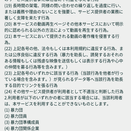
(19) 長時間の架電、同様の問い合わせの繰り返しを過度に行い、
または義務や理由のないことを強要し、サービス提供者の業務に
著しく支障を来たす行為
(20) 本サービスの動画再生ページその他本サービスにおいて明示
的に認められる以外の方法によって動画を再生する行為。
(21) 本サービスにおいて提供される動画の著作権を侵害する行
為。
(22) 上記各号の他、法令もしくは本利用規約に違反する行為、ま
たは公序良俗に違反する行為（暴力を助長し、誘発するおそれの
ある情報もしくは残虐な映像を送信もしくは表示する行為や心中
の仲間を募る行為等を含みます。）
(23) 上記各号のいずれかに該当する行為（当該行為を他者が行っ
ている場合を含みます。）が見られるデータ等へ当該行為を助長
する目的でリンクを張る行為
(24) その他サービス提供者が利用者として不適当と判断した行為
2.利用者が以下のいずれかの者に該当する場合には、当該利用者
は、本サービスを利用することができないものとします。
(1) 暴力団
(2) 暴力団員
(3) 暴力団準構成員
(4) 暴力団関係企業