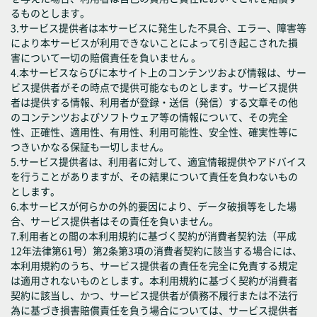
るものとします。
3.サービス提供者は本サービスに発生した不具合、エラー、障害等
により本サービスが利用できないことによって引き起こされた損
害について一切の賠償責任を負いません 。
4.本サービスならびに本サイト上のコンテンツおよび情報は、サー
ビス提供者がその時点で提供可能なものとします。サービス提供
者は提供する情報、利用者が登録・送信（発信）する文章その他
のコンテンツおよびソフトウェア等の情報について、その完全
性、正確性、適用性、有用性、利用可能性、安全性、確実性等に
つきいかなる保証も一切しません。
5.サービス提供者は、利用者に対して、適宜情報提供やアドバイス
を行うことがありますが、その結果について責任を負わないもの
とします。
6.本サービスが何らかの外的要因により、データ破損等をした場
合、サービス提供者はその責任を負いません。
7.利用者との間の本利用規約に基づく契約が消費者契約法（平成
12年法律第61号）第2条第3項の消費者契約に該当する場合には、
本利用規約のうち、サービス提供者の責任を完全に免責する規定
は適用されないものとします。本利用規約に基づく契約が消費者
契約に該当し、かつ、サービス提供者が債務不履行または不法行
為に基づき損害賠償責任を負う場合については、サービス提供者