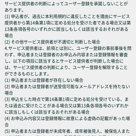
サービス提供者の判断によってユーザー登録を承諾しないことが
あります。
(1) 申込者が、過去に本利用規約に違反したことを理由にサービス
提供者から第14条第1項に定める処分を受けた者である場合又は第
13条各項各号のいずれかに該当しもしくは該当するおそれがある
場合
(2) その他サービス提供者が不適切と判断した場合
4.サービス提供者は、前項とは別に、ユーザー登録の事前事後を問
わず、申込者または登録者のお申込み内容または登録情報を審査
し、以下の項目に該当するとサービス提供者が判断した場合に
は、サービス提供者の判断により、ユーザー登録を解除すること
ができるものとします。
(1) 申込者または登録者が存在しない場合
(2) 申込者または登録者が送受信可能なメールアドレスを持たない
場合
(3) 申込をした時点で第14条第1項に定める処分を受けている、ま
たは過去に受けたことがある場合又は第13条各項各号のいずれか
に該当しもしくは該当するおそれがある場合
(4) お申込み内容又は登録情報に故意による虚偽の記載があった場
合
(5) 申込者または登録者が未成年者、成年被後見人、被保佐人また