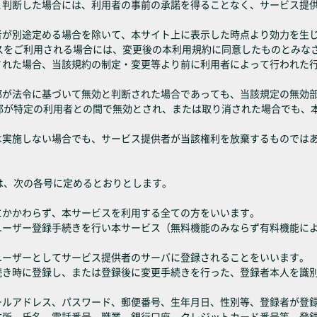
ると判断した場合には、利用者の事前の承諾を得ることなく、サービス提
供者が別途定める場合を除いて、本サイト上に表示した時点より効力を生
スをご利用される場合には、変更後の本利用規約に同意したものとみな
なされた場合、当該規約の制定・変更等より前に利用者によって行われた
一部が法令に基づいて無効と判断された場合であっても、当該規定の無効
部が特定の利用者との間で無効とされ、または取り消された場合でも、
は実施しない場合でも、サービス提供者が当該権利を放棄するものでは
は、次の各号に定めるとおりとします。
にかかわらず、本サービスを利用する全ての方をいいます。
きユーザー登録手続きを行い本サービス（無料機能のみならず有料機能に
ユーザーとしてサービス提供者のサーバに登録されることをいいます。
手続き時に登録し、または登録後に変更手続きを行った、登録者本人を識
メールアドレス、パスワード、郵便番号、生年月日、性別等、登録者が登
、住所、氏名、電話番号、職業、銀行口座、クレジットカード番号等、登