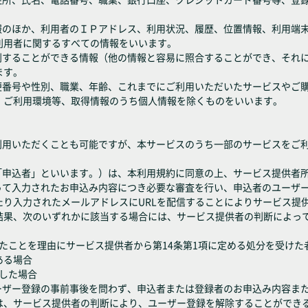
情報のほか、利用者のＩＰアドレス、利用状況、履歴、位置情報、利用端
利用者に関するすべての情報をいいます。
識別することができる情報（他の情報と容易に照合することができ、それ
ます。
郵便番号や性別、職業、年齢、これまでにご利用いただいたサービスやご
、ご利用環境等、取得情報のうち個人情報を除くものをいいます。
ご利用いただくことも可能ですが、本サービスのうち一部のサービスをご
下「申込者」といいます。）は、本利用規約に同意の上、サービス提供者
沿って入力されたお申込み内容につき必要な審査を行い、申込者のユーザ
たり入力されたメールアドレスにURLを配信することによりサービス提
結果、次のいずれかに該当する場合には、サービス提供者の判断によっ
反したことを理由にサービス提供者から第14条第1項に定める処分を受けた
ある場合
断した場合
ユーザー登録の事前事後を問わず、申込者または登録者のお申込み内容ま
は、サービス提供者の判断により、ユーザー登録を解除することができ