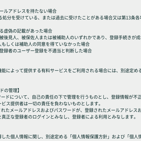
メールアドレスを持たない場合
に定める処分を受けている、または過去に受けたことがある場合又は第13条
よる虚偽の記載があった場合
成年被後見人、被保佐人または被補助人のいずれかであり、登録手続きが
人もしくは補助人の同意を得ていなかった場合
たは登録者のユーザー登録を不適当と判断した場合
機能によって提供する有料サービスをご利用される場合には、別途定め
ードの管理】
スワードについて、自己の責任の下で管理を行うものとし、登録情報が不
ービス提供者は一切の責任を負わないものとします。
力されたメールアドレスおよびパスワードが、登録されたメールアドレス
を真正な登録者のログインとみなし、登録者による利用とみなします。
得した個人情報に関し、別途定める「個人情報保護方針」および「個人