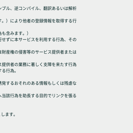
センブル、逆コンパイル、翻訳あるいは解析
ます。）により他者の登録情報を取得する行
為も含みます。）
履行せずに本サービスを利用する行為、その
たは財産権の侵害等のサービス提供者または
ビス提供者の業務に著しく支障を来たす行為
する行為。
、誘発するおそれのある情報もしくは残虐な
等へ当該行為を助長する目的でリンクを張る
とします。