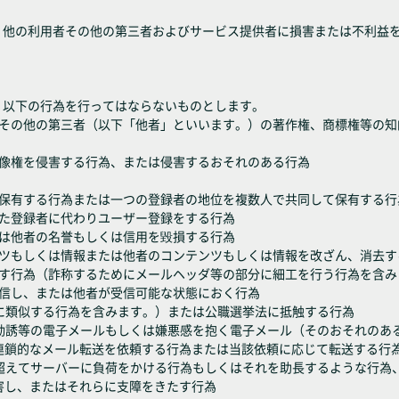
し、他の利用者その他の第三者およびサービス提供者に損害または不利益
、以下の行為を行ってはならないものとします。
くはその他の第三者（以下「他者」といいます。）の著作権、商標権等の
は肖像権を侵害する行為、または侵害するおそれのある行為
位を保有する行為または一つの登録者の地位を複数人で共同して保有する行
された登録者に代わりユーザー登録をする行為
または他者の名誉もしくは信用を毀損する行為
テンツもしくは情報または他者のコンテンツもしくは情報を改ざん、消去す
すます行為（詐称するためにメールヘッダ等の部分に細工を行う行為を含
を送信し、または他者が受信可能な状態におく行為
れらに類似する行為を含みます。）または公職選挙法に抵触する行為
伝・勧誘等の電子メールもしくは嫌悪感を抱く電子メール（そのおそれの
連鎖的なメール転送を依頼する行為または当該依頼に応じて転送する行
為を超えてサーバーに負荷をかける行為もしくはそれを助長するような行
害し、またはそれらに支障をきたす行為