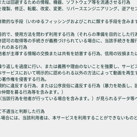
解除または回避するための情報、機器、ソフトウェア等を流通させる行為
機能を複製、修正、転載、改変、変更、リバースエンジニアリング、逆ア
たは詐欺的な手段（いわゆるフィッシングおよびこれに類する手段を含み
商業目的で、使用方法を問わず利用する行為（それらの準備を目的とした行
出、許認可の取得等の手続きが義務づけられている場合に、当該手続きを
それのある行為
為、他者が主導する情報の交換または共有を妨害する行為、信用の毀損ま
せの繰り返しを過度に行い、または義務や理由のないことを強要し、サー
の他本サービスにおいて明示的に認められる以外の方法によって動画を再生
画の著作権を侵害する行為。
利用規約に違反する行為、または公序良俗に違反する行為（暴力を助長し
の仲間を募る行為等を含みます。）
行為（当該行為を他者が行っている場合を含みます。）が見られるデータ
して不適当と判断した行為
る場合には、当該利用者は、本サービスを利用することができないもの