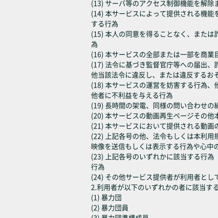
(13) サーバ等のアクセス制御機能を
(14) 本サービスによって提供される
する行為
(15) 本人の同意を得ることなく、ま
為
(16) 本サービスの全部または一部を
(17) 法令に基づき監督官庁等への届
他当該法令に違反し、または違反するお
(18) 本サービスの運営を妨害する行
他者に不利益を与える行為
(19) 長時間の架電、同様の問い合わ
(20) 本サービスの動画再生ページそ
(21) 本サービスにおいて提供される動
(22) 上記各号の他、法令もしくは本
映像を送信もしくは表示する行為や心中
(23) 上記各号のいずれかに該当する
行為
(24) その他サービス提供者が利用者と
2.利用者が以下のいずれかの者に該当す
(1) 暴力団
(2) 暴力団員
(3) 暴力団準構成員