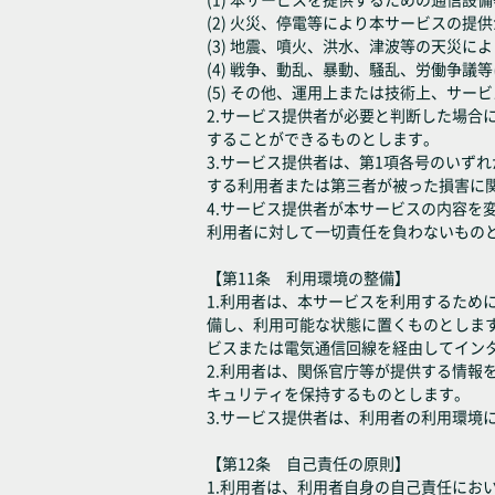
(2) 火災、停電等により本サービスの提
(3) 地震、噴火、洪水、津波等の天災
(4) 戦争、動乱、暴動、騒乱、労働争
(5) その他、運用上または技術上、サ
2.サービス提供者が必要と判断した場
することができるものとします。
3.サービス提供者は、第1項各号のいず
する利用者または第三者が被った損害に
4.サービス提供者が本サービスの内容
利用者に対して一切責任を負わないもの
【第11条 利用環境の整備】
1.利用者は、本サービスを利用するた
備し、利用可能な状態に置くものとしま
ビスまたは電気通信回線を経由してイン
2.利用者は、関係官庁等が提供する情
キュリティを保持するものとします。
3.サービス提供者は、利用者の利用環境
【第12条 自己責任の原則】
1.利用者は、利用者自身の自己責任に