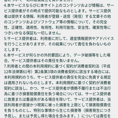
4.本サービスならびに本サイト上のコンテンツおよび情報は、サー
ビス提供者がその時点で提供可能なものとします。サービス提供
者は提供する情報、利用者が登録・送信（発信）する文章その他
のコンテンツおよびソフトウェア等の情報について、その完全
性、正確性、適用性、有用性、利用可能性、安全性、確実性等に
つきいかなる保証も一切しません。
5.サービス提供者は、利用者に対して、適宜情報提供やアドバイス
を行うことがありますが、その結果について責任を負わないもの
とします。
6.本サービスが何らかの外的要因により、データ破損等をした場
合、サービス提供者はその責任を負いません。
7.利用者との間の本利用規約に基づく契約が消費者契約法（平成
12年法律第61号）第2条第3項の消費者契約に該当する場合には、
本利用規約のうち、サービス提供者の責任を完全に免責する規定
は適用されないものとします。本利用規約に基づく契約が消費者
契約に該当し、かつ、サービス提供者が債務不履行または不法行
為に基づき損害賠償責任を負う場合については、サービス提供者
に故意または重過失がある場合を除いて、サービス提供者は、当
該利用者が直接かつ現実に被った損害を上限として損害賠償責任
を負うものとし、特別な事情から生じた損害等（損害発生につき
予見し、または予見し得た場合を含みます。）については責任を