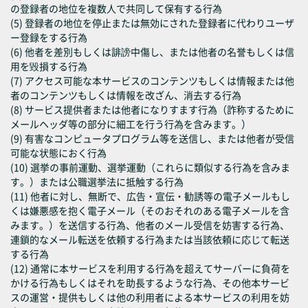
の登録者の地位を複数人で共同して保有する行為
(5) 登録者の地位を停止または無効にされた登録者に代わりユーザ
ー登録をする行為
(6) 他者を差別もしくは誹謗中傷し、または他者の名誉もしくは信
用を毀損する行為
(7) アクセス可能な本サービスのコンテンツもしくは情報または他
者のコンテンツもしくは情報を改ざん、消去する行為
(8) サービス提供者または他者になりすます行為（詐称するために
メールヘッダ等の部分に細工を行う行為を含みます。）
(9) 有害なコンピュータプログラム等を送信し、または他者が受信
可能な状態におく行為
(10) 選挙の事前運動、選挙運動（これらに類似する行為を含みま
す。）または公職選挙法に抵触する行為
(11) 他者に対し、無断で、広告・宣伝・勧誘等の電子メールもし
くは嫌悪感を抱く電子メール（そのおそれのある電子メールを含
みます。）を送信する行為、他者のメール受信を妨害する行為、
連鎖的なメール転送を依頼する行為または当該依頼に応じて転送
する行為
(12) 通常に本サービスを利用する行為を超えてサーバーに負荷を
かける行為もしくはそれを助長するような行為、その他本サービ
スの運営・提供もしくは他の利用者による本サービスの利用を妨