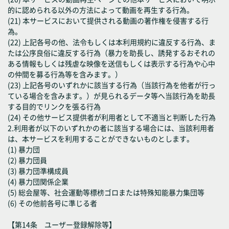
的に認められる以外の方法によって動画を再生する行為。
(21) 本サービスにおいて提供される動画の著作権を侵害する行
為。
(22) 上記各号の他、法令もしくは本利用規約に違反する行為、ま
たは公序良俗に違反する行為（暴力を助長し、誘発するおそれの
ある情報もしくは残虐な映像を送信もしくは表示する行為や心中
の仲間を募る行為等を含みます。）
(23) 上記各号のいずれかに該当する行為（当該行為を他者が行っ
ている場合を含みます。）が見られるデータ等へ当該行為を助長
する目的でリンクを張る行為
(24) その他サービス提供者が利用者として不適当と判断した行為
2.利用者が以下のいずれかの者に該当する場合には、当該利用者
は、本サービスを利用することができないものとします。
(1) 暴力団
(2) 暴力団員
(3) 暴力団準構成員
(4) 暴力団関係企業
(5) 総会屋等、社会運動等標榜ゴロまたは特殊知能暴力集団等
(6) その他前各号に準じる者
【第14条 ユーザー登録解除等】