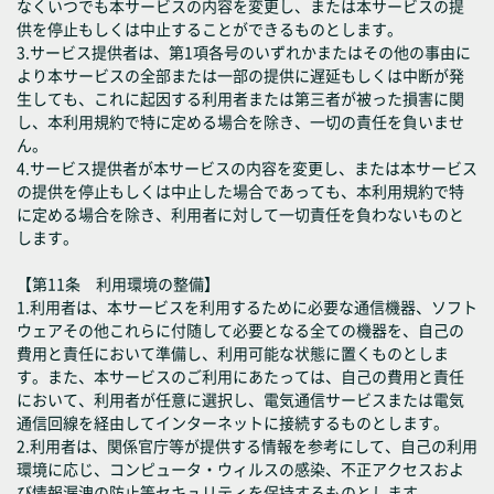
なくいつでも本サービスの内容を変更し、または本サービスの提
供を停止もしくは中止することができるものとします。
3.サービス提供者は、第1項各号のいずれかまたはその他の事由に
より本サービスの全部または一部の提供に遅延もしくは中断が発
生しても、これに起因する利用者または第三者が被った損害に関
し、本利用規約で特に定める場合を除き、一切の責任を負いませ
ん。
4.サービス提供者が本サービスの内容を変更し、または本サービス
の提供を停止もしくは中止した場合であっても、本利用規約で特
に定める場合を除き、利用者に対して一切責任を負わないものと
します。
【第11条 利用環境の整備】
1.利用者は、本サービスを利用するために必要な通信機器、ソフト
ウェアその他これらに付随して必要となる全ての機器を、自己の
費用と責任において準備し、利用可能な状態に置くものとしま
す。また、本サービスのご利用にあたっては、自己の費用と責任
において、利用者が任意に選択し、電気通信サービスまたは電気
通信回線を経由してインターネットに接続するものとします。
2.利用者は、関係官庁等が提供する情報を参考にして、自己の利用
環境に応じ、コンピュータ・ウィルスの感染、不正アクセスおよ
び情報漏洩の防止等セキュリティを保持するものとします。