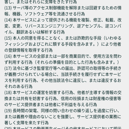
害し、またはそれらに支障をきたす行為
(13) サーバ等のアクセス制御機能を解除または回避するための情
報、機器、ソフトウェア等を流通させる行為
(14) 本サービスによって提供される機能を複製、修正、転載、改
変、変更、リバースエンジニアリング、逆アセンブル、逆コンパ
イル、翻訳あるいは解析する行為
(15) 本人の同意を得ることなく、または詐欺的な手段（いわゆる
フィッシングおよびこれに類する手段を含みます。）により他者
の登録情報を取得する行為
(16) 本サービスの全部または一部を商業目的で、使用方法を問わ
ず利用する行為（それらの準備を目的とした行為も含みます。）
(17) 法令に基づき監督官庁等への届出、許認可の取得等の手続き
が義務づけられている場合に、当該手続きを履行せずに本サービ
スを利用する行為、その他当該法令に違反し、または違反するお
それのある行為
(18) 本サービスの運営を妨害する行為、他者が主導する情報の交
換または共有を妨害する行為、信用の毀損または財産権の侵害等
のサービス提供者または他者に不利益を与える行為
(19) 長時間の架電、同様の問い合わせの繰り返しを過度に行い、
または義務や理由のないことを強要し、サービス提供者の業務に
著しく支障を来たす行為
(20) 本サービスの動画再生ページその他本サービスにおいて明示