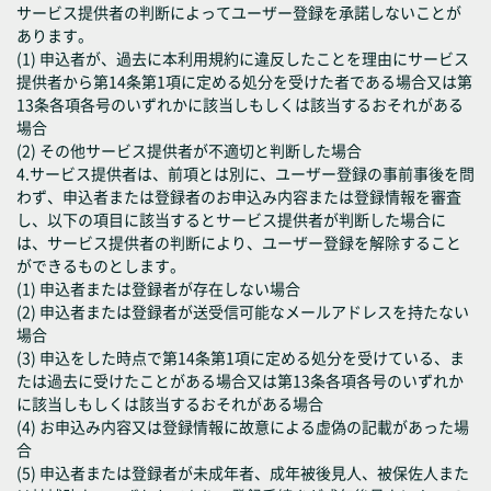
サービス提供者の判断によってユーザー登録を承諾しないことが
あります。
(1) 申込者が、過去に本利用規約に違反したことを理由にサービス
提供者から第14条第1項に定める処分を受けた者である場合又は第
13条各項各号のいずれかに該当しもしくは該当するおそれがある
場合
(2) その他サービス提供者が不適切と判断した場合
4.サービス提供者は、前項とは別に、ユーザー登録の事前事後を問
わず、申込者または登録者のお申込み内容または登録情報を審査
し、以下の項目に該当するとサービス提供者が判断した場合に
は、サービス提供者の判断により、ユーザー登録を解除すること
ができるものとします。
(1) 申込者または登録者が存在しない場合
(2) 申込者または登録者が送受信可能なメールアドレスを持たない
場合
(3) 申込をした時点で第14条第1項に定める処分を受けている、ま
たは過去に受けたことがある場合又は第13条各項各号のいずれか
に該当しもしくは該当するおそれがある場合
(4) お申込み内容又は登録情報に故意による虚偽の記載があった場
合
(5) 申込者または登録者が未成年者、成年被後見人、被保佐人また