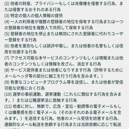
(2) 他者の財産、プライバシーもしくは肖像権を侵害する行為、ま
たは侵害するおそれのある行為
(3) 特定の個人の個人情報の提供
(4) 一人の利用者が複数の登録者の地位を保有する行為または一つ
の登録者の地位を複数人で共同して保有する行為
(5) 登録者の地位を停止または無効にされた登録者に代わりユーザ
ー登録をする行為
(6) 他者を差別もしくは誹謗中傷し、または他者の名誉もしくは信
用を毀損する行為
(7) アクセス可能な本サービスのコンテンツもしくは情報または他
者のコンテンツもしくは情報を改ざん、消去する行為
(8) サービス提供者または他者になりすます行為（詐称するために
メールヘッダ等の部分に細工を行う行為を含みます。）
(9) 有害なコンピュータプログラム等を送信し、または他者が受信
可能な状態におく行為
(10) 選挙の事前運動、選挙運動（これらに類似する行為を含みま
す。）または公職選挙法に抵触する行為
(11) 他者に対し、無断で、広告・宣伝・勧誘等の電子メールもし
くは嫌悪感を抱く電子メール（そのおそれのある電子メールを含
みます。）を送信する行為、他者のメール受信を妨害する行為、
連鎖的なメール転送を依頼する行為または当該依頼に応じて転送