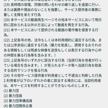
(19) 長時間の架電、同様の問い合わせの繰り返しを過度に行い、
または義務や理由のないことを強要し、サービス提供者の業務に
著しく支障を来たす行為
(20) 本サービスの動画再生ページその他本サービスにおいて明示
的に認められる以外の方法によって動画を再生する行為。
(21) 本サービスにおいて提供される動画の著作権を侵害する行
為。
(22) 上記各号の他、法令もしくは本利用規約に違反する行為、ま
たは公序良俗に違反する行為（暴力を助長し、誘発するおそれの
ある情報もしくは残虐な映像を送信もしくは表示する行為や心中
の仲間を募る行為等を含みます。）
(23) 上記各号のいずれかに該当する行為（当該行為を他者が行っ
ている場合を含みます。）が見られるデータ等へ当該行為を助長
する目的でリンクを張る行為
(24) その他サービス提供者が利用者として不適当と判断した行為
2.利用者が以下のいずれかの者に該当する場合には、当該利用者
は、本サービスを利用することができないものとします。
(1) 暴力団
(2) 暴力団員
(3) 暴力団準構成員
(4) 暴力団関係企業