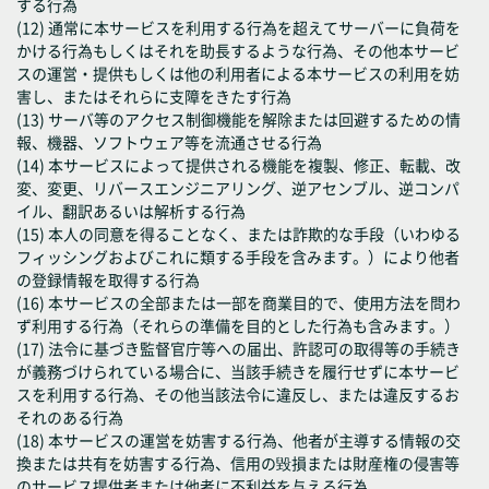
する行為
(12) 通常に本サービスを利用する行為を超えてサーバーに負荷を
かける行為もしくはそれを助長するような行為、その他本サービ
スの運営・提供もしくは他の利用者による本サービスの利用を妨
害し、またはそれらに支障をきたす行為
(13) サーバ等のアクセス制御機能を解除または回避するための情
報、機器、ソフトウェア等を流通させる行為
(14) 本サービスによって提供される機能を複製、修正、転載、改
変、変更、リバースエンジニアリング、逆アセンブル、逆コンパ
イル、翻訳あるいは解析する行為
(15) 本人の同意を得ることなく、または詐欺的な手段（いわゆる
フィッシングおよびこれに類する手段を含みます。）により他者
の登録情報を取得する行為
(16) 本サービスの全部または一部を商業目的で、使用方法を問わ
ず利用する行為（それらの準備を目的とした行為も含みます。）
(17) 法令に基づき監督官庁等への届出、許認可の取得等の手続き
が義務づけられている場合に、当該手続きを履行せずに本サービ
スを利用する行為、その他当該法令に違反し、または違反するお
それのある行為
(18) 本サービスの運営を妨害する行為、他者が主導する情報の交
換または共有を妨害する行為、信用の毀損または財産権の侵害等
のサービス提供者または他者に不利益を与える行為