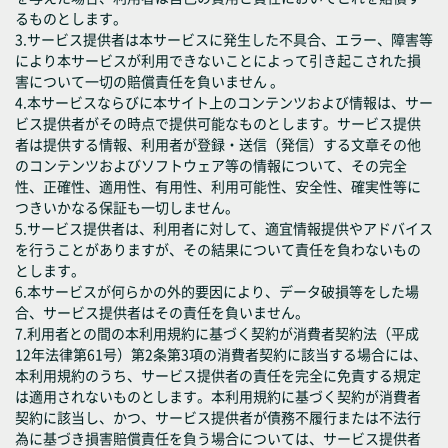
るものとします。
3.サービス提供者は本サービスに発生した不具合、エラー、障害等
により本サービスが利用できないことによって引き起こされた損
害について一切の賠償責任を負いません 。
4.本サービスならびに本サイト上のコンテンツおよび情報は、サー
ビス提供者がその時点で提供可能なものとします。サービス提供
者は提供する情報、利用者が登録・送信（発信）する文章その他
のコンテンツおよびソフトウェア等の情報について、その完全
性、正確性、適用性、有用性、利用可能性、安全性、確実性等に
つきいかなる保証も一切しません。
5.サービス提供者は、利用者に対して、適宜情報提供やアドバイス
を行うことがありますが、その結果について責任を負わないもの
とします。
6.本サービスが何らかの外的要因により、データ破損等をした場
合、サービス提供者はその責任を負いません。
7.利用者との間の本利用規約に基づく契約が消費者契約法（平成
12年法律第61号）第2条第3項の消費者契約に該当する場合には、
本利用規約のうち、サービス提供者の責任を完全に免責する規定
は適用されないものとします。本利用規約に基づく契約が消費者
契約に該当し、かつ、サービス提供者が債務不履行または不法行
為に基づき損害賠償責任を負う場合については、サービス提供者