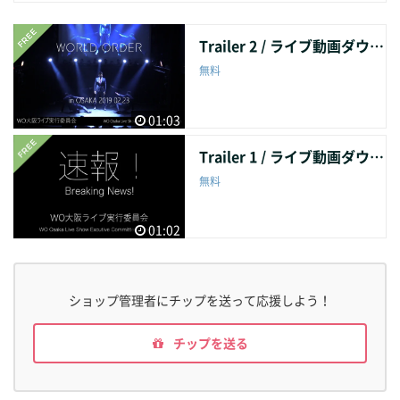
cation, republishing, redistribution and transfer of this Vid
pse to the Members, from their arrival at the Venue, to uniq
eo is prohibited. ご注意： ・動画購入後、30日間はダウンロ
ue rehearsal scenes. And as main feature, the whole first p
Trailer 2 / ライブ動画ダウンロード販売・予告編 第二弾
ードとFilmuy上でのストリーミング再生が可能です。 ・iPho
art performance, captured by a fix camera from a frontal st
無料
ne・iPad等のiOS端末では、ストリーミング再生は可能です
age angle. Enjoy the live atmosphere from the perspective
が、ダウンロードはできません。購入後30日間のうちに、PC
of a VIP Seat! Ideal for those wanting to study and practice
からログインしてご利用ください。 ・この動画の無断での複
the complex choreographies. 2019年2月23日に開催された
01:03
製、改変、転載、再配布および転送等の行為を禁止いたしま
WORLD ORDER in OSAKA 2019。大好評を博したイベント
Trailer 1 / ライブ動画ダウンロード販売・予告編 第一弾
す。
を、ひと味違う視点で見られる映像が登場です！ 冒頭は、当
日朝の会場入りからレアなリハーサル風景まで、メンバーの
無料
素顔が垣間見える約10分の未公開場面集。 そして本編とし
て、舞台正面の固定カメラが捉えた第１部パフォーマンスを
01:02
まるごと収めました。 特等席でのライブ気分をお楽しみくだ
さい！ 振付を研究したい方にも最適です。 * Please note, th
at there could be some parts at the edge of the stage whic
ショップ管理者にチップを送って応援しよう！
h are not captured (not visible) depending on the angle of
the fix camera, ＊固定カメラの画角により、舞台の端に一部
チップを送る
写らない部分がございます。ご了承ください。 Starring: W
ORLD ORDER: Genki Sudo, Akihiro Takahashi, Hayato Uchi
yama, Yusuke Morisawa, Ryuta Tomita Special Guest: For