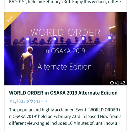
ミンゴ・ジ・アルーシャ NOTE: ・After purchase, the Video
KA 2019’, held on February 23rd. Enjoy this version, differe
can be Downloaded and Streamed on 'Filmuy' for 30 days.
nt from the one performed in the 1st. Part, featuring the M
・Download to iOS devices like iPhone and iPad is NOT su
embers in a much more relaxed Mood! 2019年2月23日に開
pported. Please log in from your PC within 30 days after pu
催された WORLD ORDER in OSAKA 2019。第2部ファンミー
rchase. ・Unauthorized replication, modification, republis
ティングを締めくくったおなじみの名曲です！ 第1部とはひ
hing, redistribution and transfer of this Video is prohibite
と味違う、リラックスしたメンバーの姿をお楽しみくださ
d. ご注意： ・動画購入後、30日間はダウンロードとFilmuy
い。 Starring: WORLD ORDER: Genki Sudo, Akihiro Takah
上でのストリーミング再生が可能です。 ・iPhone・iPad等
ashi, Hayato Uchiyama, Yusuke Morisawa, Ryuta Tomita
のiOS端末では、ストリーミング再生は可能ですが、ダウンロ
* Takashi Jonishi isn't in this video. 出演： WORLD ORDE
ードはできません。購入後30日間のうちに、PCからログイン
R： 須藤元気、高橋昭博、内山隼人、森澤祐介、富田竜太
してご利用ください。 ・この動画の無断での複製、改変、転
＊上西隆史さんの出演はございません。 Track List: 収録曲：
載、再配布および転送等の行為を禁止いたします。
HAVE A NICE DAY Produced by: WO Osaka Live Show Ex
ecutive Committee 制作： WO大阪ライブ実行委員会 Spec
41:42
ial Thanks: Idealism Inc. Restaurant & Live Club Flami
WORLD ORDER in OSAKA 2019 Alternate Edition
ngo the Arusha 協力： 株式会社アイデアリズム ライブ
1,700
￥
/ ダウンロード
レストラン フラミンゴ・ジ・アルーシャ NOTE: ・After purc
hase, the Video can be Downloaded and Streamed on 'Fil
The popular and highly acclaimed Event, ‘WORLD ORDER i
muy' for 30 days. ・Download to iOS devices like iPhone an
n OSAKA 2019’ held on February 23rd, released Now from a
d iPad is NOT supported. Please log in from your PC within
different view-angle! Includes 10 Minutes of, until now unr
30 days after purchase. ・Unauthorized replication, modifi
eleased backstage video material, featuring a candid glim