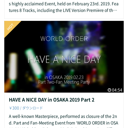
s highly acclaimed Event, held on February 23rd. 2019. Fea
tures 8 Tracks, including the LIVE Version Première of the 2
latest Songs. Re-live this unique performance! 2019年2月2
3日に開催された WORLD ORDER in OSAKA 2019。大好評を
博したイベントから、ライブパフォーマンスの映像をお届け
します。 ライブバージョン初公開の新曲2曲を含む、全8曲を
収録。 唯一無二のパフォーマンスを追体験してください！ St
arring: WORLD ORDER: Genki Sudo, Akihiro Takahashi, H
ayato Uchiyama, Yusuke Morisawa, Ryuta Tomita Special
Guest: Former Member Takashi Jonishi from AirFootWorks.
出演： WORLD ORDER： 須藤元気、高橋昭博、内山隼人、
森澤祐介、富田竜太 特別ゲスト： 卒業メンバー 上西隆史
（from AirFootWorks） Track List: 収録曲： BIG BROTHER
WORLD ORDER MIND SHIFT HISTORY OF VOICE AQ
04:54
UARIUS LAST DANCE MISSING BEAUTY HAVE A NICE D
HAVE A NICE DAY in OSAKA 2019 Part 2
AY Produced by: WO Osaka Live Show Executive Committ
300
￥
/ ダウンロード
ee 制作： WO大阪ライブ実行委員会 Special Thanks: Ide
alism Inc. Restaurant & Live Club Flamingo the Arusha
A well-known Masterpiece, performed as closure of the 2n
協力： 株式会社アイデアリズム ライブレストラン フラ
d. Part and Fan-Meeting Event from ‘WORLD ORDER in OSA