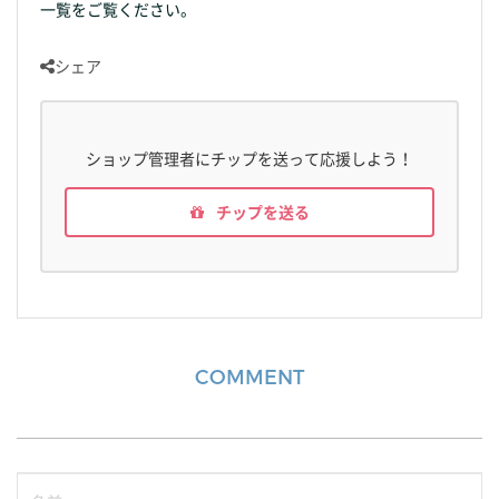
一覧をご覧ください。
シェア
ショップ管理者にチップを送って応援しよう！
チップを送る
COMMENT