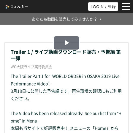
tog
LOGIN / 登録
nav
あなたも動画を販売してみませんか？
Play
Trailer 1 / ライブ動画ダウンロード販売・予告編 第
一弾
Video
WO大阪ライブ実行委員会
The Trailer Part 1 for "WORLD ORDER in OSAKA 2019 Live
Performance Video".
3月18日に公開した予告編です。再生環境の確認にもご利用
ください。
The Video has been released already! See our list from "H
ome" in Menu.
本編も当サイトで好評販売中！ メニューの「Home」から