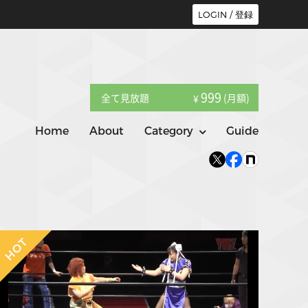
LOGIN / 登録
999
全て見放題
(月額)
¥
Home
About
Category
Guide