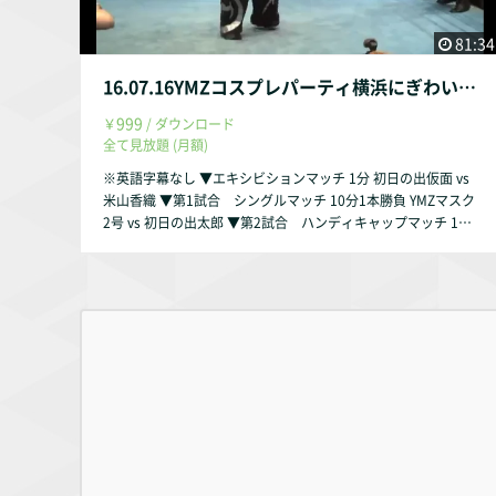
81:34
16.07.16YMZコスプレパーティ横浜にぎわい座大会
999
￥
/ ダウンロード
全て見放題 (月額)
※英語字幕なし ▼エキシビションマッチ 1分 初日の出仮面 vs
米山香織 ▼第1試合 シングルマッチ 10分1本勝負 YMZマスク
2号 vs 初日の出太郎 ▼第2試合 ハンディキャップマッチ 15
分1本勝負 帯広さやか vs 雄馬＆反抗期？びぃ ▼第3試合 タッ
グマッチ 15分1本勝負 倉垣翼＆PSYCHO vs バンビ＆本田アユ
ム ▼第4試合 コスプレ6人タッグマッチ 15分1本勝負 米山香
織＆真霜拳號＆十嶋くにお vs 佐藤光留＆松本浩代＆川村亮 ・
DVD通販 https://yoneyamado.com/items/579be10c1003154
abf005e99