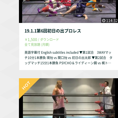
114:32
19.1.1第6回初日の出プロレス
1,500
￥
/ ダウンロード
全て見放題 (月額)
英語字幕付 English subtitles included ▼第1試合 3WAYマッ
チ10分1本勝負 瑛翔 vs 関口翔 vs 初日の出太郎 ▼第2試合 タ
ッグマッチ15分1本勝負 PSYCHO＆ライディーン鋼 vs 梶トマ
ト＆真琴 ▼第3試合 占い師レスラーチェリーのファンタジー
数秘術マッチ10分1本勝負 チェリー vs 松本浩代 ▼第4試合
タッグマッチ15分1本勝負 真霜拳號＆倉垣翼 vs 宮本裕向＆朱
崇花 ▼第5試合 6人タッグマッチ15分1本勝負 ジャガー横田
＆米山香織＆ベストストレッチマンV3 vs 佐藤光留＆志田光＆
くいしんぼう仮面 ※佐藤光留と志田光はコスプレ ▼第六回初
日の出プロレス長編ダイジェスト https://youtu.be/cS26hom
aqS4 ▼第六回初日の出プロレスDVD https://yoneyamado.co
m/items/5c4d2bd43b63651e2083fcc9 第6回初日の出プロレ
ス 日時：2019年1月1日（火・祝）