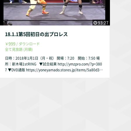
93:27
18.1.1第5回初日の出プロレス
999
￥
/ ダウンロード
全て見放題 (月額)
日時：2018年1月1日（月・祝） 開場：7:20 開始：7:50 場
所：新木場1stRING ▼試合結果 http://ymzpro.com/?p=380
7 ▼DVD通販 https://yoneyamado.stores.jp/items/5a80d3da
428f2d2a88005764 ▼第5試合 世界のゴキゲンV3vs魔界の
変態自衛隊！新春スペシャル6人タッグマッチ 15分1本勝負 浜
田文子＆米山香織＆ベストストレッチマンV3 vs 志田光＆佐藤
光留＆青木篤志 ▼第4試合 朱崇花19才！新春スペシャルシン
グルマッチ 19分1本勝負 朱崇花 vs 木高イサミ ▼第3試合 怪
奇派頂上決戦！新春スペシャルシングルマッチ 時間無制限1本
勝負 十嶋くにお vs アイガー ▼第2試合 ロッキーvsアポロ？
新春ゴキゲンハンディキャップマッチ 15分1本勝負 ロッキー
川村 vs 瑛翔＆高校生びぃ ▼第1試合 初日の出軍団大集合！
新春ゴキゲン6人タッグマッチ 15分1本勝負 初日の出仮面