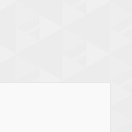
（男）＆初日の出太郎＆初日の出趙雲 vs チェリー＆真琴＆五
十嵐乃愛 ＜映像＞ 会場使用全映像 ＜ボーナストラック＞ メイ
ンイベント終了後YMZ恒例三本勝負 ＜レフェリー＞ 吉野恵悟
＜リングアナウンサー＞ 鬼道丸