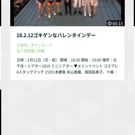
66:15
18.2.12ゴキゲンなバレンタインデー
999
￥
/ ダウンロード
全て見放題 (月額)
日時：2月12日（月・祝） 開場：18:30 開始：19:00 場所：北
千住・シアター1010 ミニシアター ▼メインイベント コスプレ
6人タッグマッチ 15分1本勝負 米山香織、堀田祐美子、十嶋く
にお vs 佐藤光留、真琴、ベストストレッチマンV3 ▼第3試
合 シングルマッチ 10分1本勝負 朱崇花 vs PSYCHO ▼第2試
合 シングルマッチ 10分1本勝負 倉垣翼 vs 加藤悠 ▼第1試
合 シングルマッチ 10分1本勝負 初日の出太郎 vs 瑛翔 ▼メイ
ンイベント後ボーナストラック YMZ恒例の三本勝負 ＜レフェ
リー＞ 吉野恵悟 ＜リングアナ＞ 華純 ▼試合結果 http://ymz
pro.com/?p=3974 ▼DVD通販 https://yoneyamado.com/ite
ms/5aa58ca16bf139794c000398 ▼YouTube 2・12ゴキゲン
なバレンタインデー長編ダイジェスト https://youtu.be/rxnu
KeeyrSA