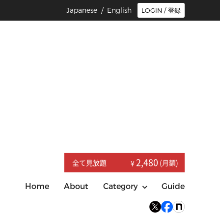
Japanese /
English
LOGIN / 登録
2,480
全て見放題
(月額)
¥
Home
About
Category
Guide