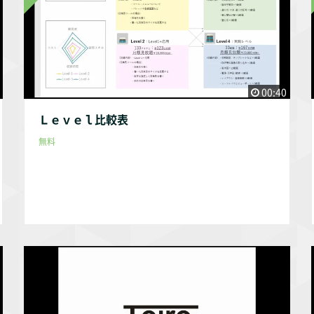
00:40
Ｌｅｖｅｌ比較表
無料