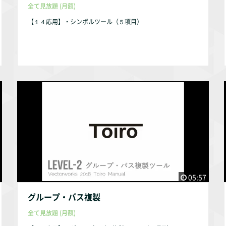
全て見放題 (月額)
【１４応用】・シンボルツール（５項目）
05:57
グループ・パス複製
全て見放題 (月額)