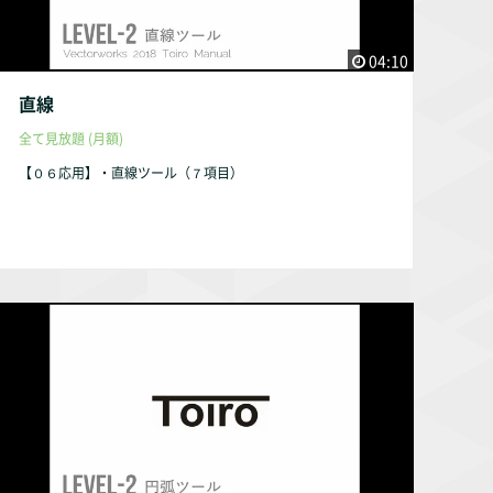
04:10
直線
全て見放題 (月額)
【０６応用】・直線ツール（７項目）