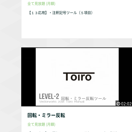
全て見放題 (月額)
【１３応用】・注釈記号ツール（５項目）
02:02
回転・ミラー反転
全て見放題 (月額)