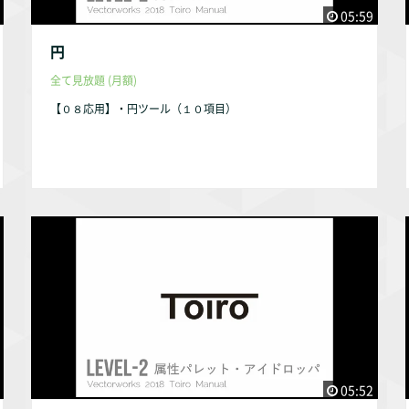
05:59
円
全て見放題 (月額)
【０８応用】・円ツール（１０項目）
05:52