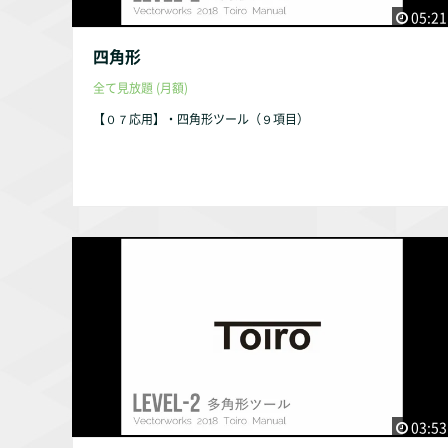
05:21
四角形
全て見放題 (月額)
【０７応用】・四角形ツール（９項目）
03:53