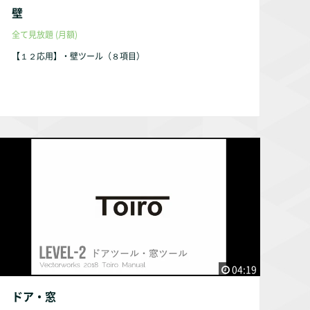
壁
全て見放題 (月額)
【１２応用】・壁ツール（８項目）
04:19
ドア・窓