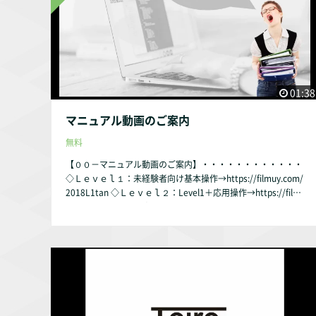
01:38
マニュアル動画のご案内
無料
【００－マニュアル動画のご案内】・・・・・・・・・・・・
◇Ｌｅｖｅｌ１：未経験者向け基本操作→https://filmuy.com/
2018L1tan ◇Ｌｅｖｅｌ２：Level1＋応用操作→https://film
uy.com/2018L2tan ◇Ｌｅｖｅｌ３：建築CAD検定3級取得→h
ttps://filmuy.com/2018L3 ◇Ｌｅｖｅｌ４：実践レベル→htt
ps://filmuy.com/2018L4