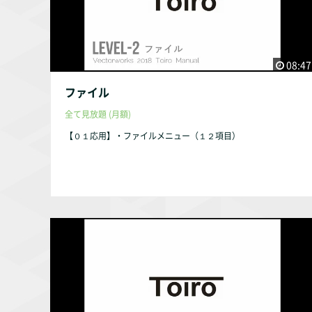
08:47
ファイル
全て見放題 (月額)
【０１応用】・ファイルメニュー（１２項目）