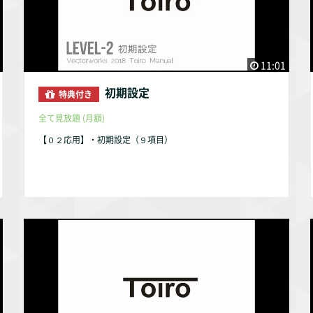
11:01
初期設定
特典付き
全て見放題 (月額)
【０２応用】・初期設定（９項目）