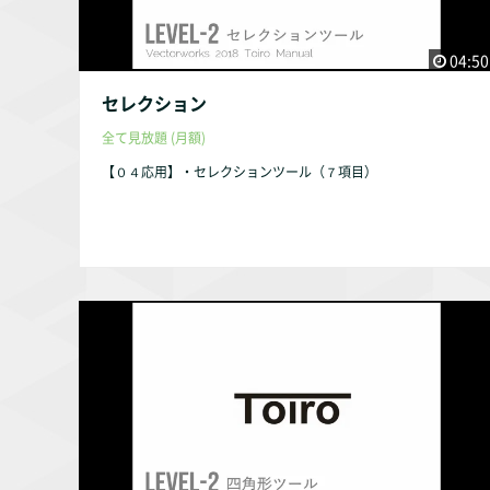
04:50
セレクション
全て見放題 (月額)
【０４応用】・セレクションツール（７項目）