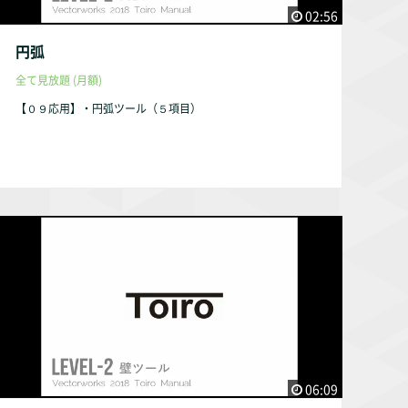
02:56
円弧
全て見放題 (月額)
【０９応用】・円弧ツール（５項目）
06:09