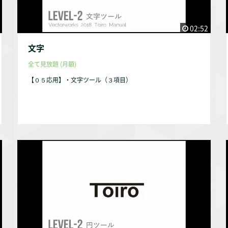
02:52
文字
全て見放題 (月額)
【０５応用】・文字ツール（３項目）