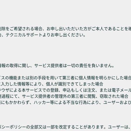
削除をご希望される場合、お申し出いただいた方がご本人であることを
合、テクニカルサポートよりお申し出ください。
情報の取得に関し、サービス提供者は一切の責任を負いません。
ビスの機能または別の手段を用いて第三者に個人情報を明らかにした場
に入力した情報等により、個人が識別できてしまった場合
ayer）非対応ブラウザによる本サービスでの登録、申込もしくは注文、または電
達過程にて、サービス提供者の管理外の第三者に閲覧、窃取された場合
施策にもかかわらず、ハッカー等による不当な行為により、ユーザーおよ
バシーポリシーの全部又は一部を改定することがあります。ユーザーは