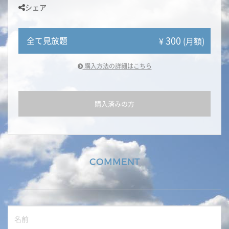
シェア
300
全て見放題
¥
(月額)
購入方法の詳細はこちら
購入済みの方
COMMENT