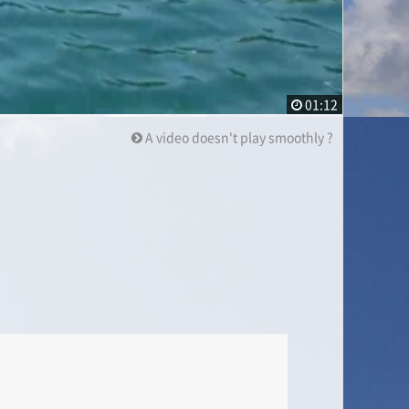
01:12
A video doesn't play smoothly ?