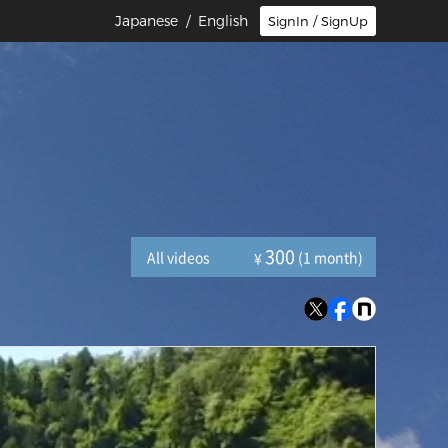
Japanese
/ English
SignIn / SignUp
300
All videos
(1 month)
¥