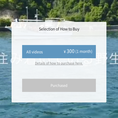
Selection of How to Buy
300
(1 month)
¥
All videos
Details of how to purchase here.
Purchased