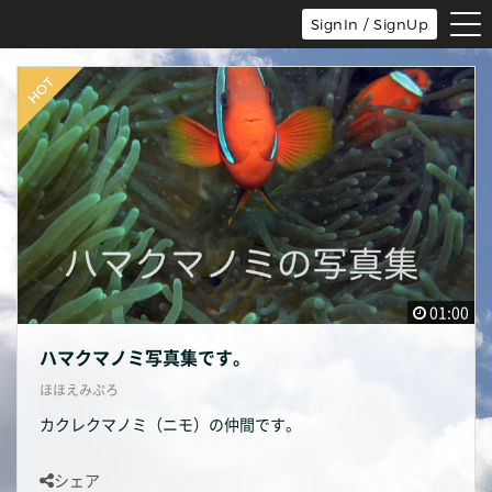
tog
SignIn / SignUp
nav
01:00
ハマクマノミ写真集です。
ほほえみぷろ
カクレクマノミ（ニモ）の仲間です。
シェア