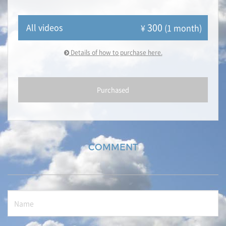
300
All videos
¥
(1 month)
Details of how to purchase here.
Purchased
COMMENT