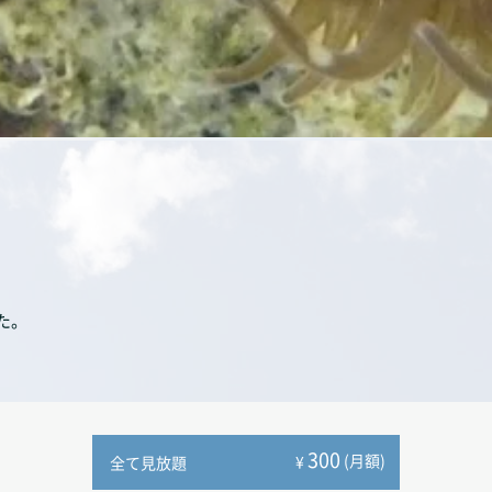
た。
300
(月額)
¥
全て見放題