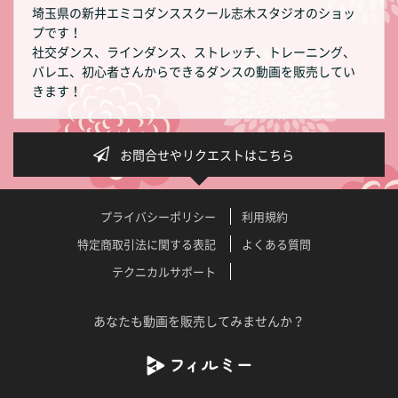
埼玉県の新井エミコダンススクール志木スタジオのショッ
プです！
社交ダンス、ラインダンス、ストレッチ、トレーニング、
バレエ、初心者さんからできるダンスの動画を販売してい
きます！
お問合せやリクエストはこちら
プライバシーポリシー
利用規約
特定商取引法に関する表記
よくある質問
テクニカルサポート
あなたも動画を販売してみませんか？