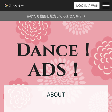
tog
LOGIN / 登録
nav
あなたも動画を販売してみませんか？
Dance！
ADS！
ABOUT