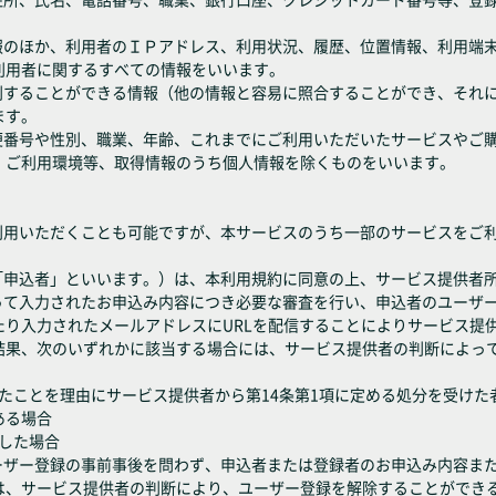
情報のほか、利用者のＩＰアドレス、利用状況、履歴、位置情報、利用端
利用者に関するすべての情報をいいます。
識別することができる情報（他の情報と容易に照合することができ、それ
ます。
郵便番号や性別、職業、年齢、これまでにご利用いただいたサービスやご
、ご利用環境等、取得情報のうち個人情報を除くものをいいます。
ご利用いただくことも可能ですが、本サービスのうち一部のサービスをご
下「申込者」といいます。）は、本利用規約に同意の上、サービス提供者
沿って入力されたお申込み内容につき必要な審査を行い、申込者のユーザ
たり入力されたメールアドレスにURLを配信することによりサービス提
結果、次のいずれかに該当する場合には、サービス提供者の判断によっ
反したことを理由にサービス提供者から第14条第1項に定める処分を受けた
ある場合
断した場合
ユーザー登録の事前事後を問わず、申込者または登録者のお申込み内容ま
は、サービス提供者の判断により、ユーザー登録を解除することができ