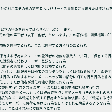
し、他の利用者その他の第三者およびサービス提供者に損害または不利益
、以下の行為を行ってはならないものとします。
くはその他の第三者（以下「他者」といいます。）の著作権、商標権等の
は肖像権を侵害する行為、または侵害するおそれのある行為
位を保有する行為または一つの登録者の地位を複数人で共同して保有する行
された登録者に代わりユーザー登録をする行為
または他者の名誉もしくは信用を毀損する行為
テンツもしくは情報または他者のコンテンツもしくは情報を改ざん、消去す
すます行為（詐称するためにメールヘッダ等の部分に細工を行う行為を含
を送信し、または他者が受信可能な状態におく行為
れらに類似する行為を含みます。）または公職選挙法に抵触する行為
伝・勧誘等の電子メールもしくは嫌悪感を抱く電子メール（そのおそれの
連鎖的なメール転送を依頼する行為または当該依頼に応じて転送する行
為を超えてサーバーに負荷をかける行為もしくはそれを助長するような行
害し、またはそれらに支障をきたす行為