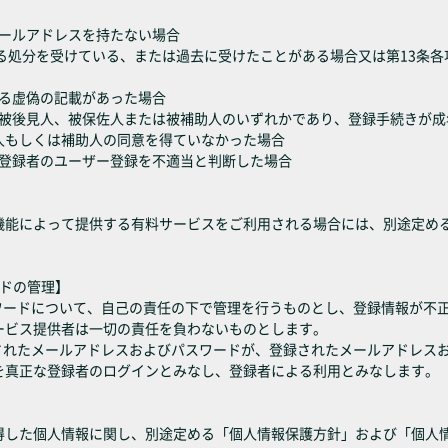
メールアドレスを持たない場合
に定める処分を受けている、または過去に受けたことがある場合又は第13条
よる虚偽の記載があった場合
成年被後見人、被保佐人または被補助人のいずれかであり、登録手続きが
人もしくは補助人の同意を得ていなかった場合
たは登録者のユーザー登録を不適当と判断した場合
機能によって提供する有料サービスをご利用される場合には、別途定め
ードの管理】
スワードについて、自己の責任の下で管理を行うものとし、登録情報が不
ービス提供者は一切の責任を負わないものとします。
力されたメールアドレスおよびパスワードが、登録されたメールアドレス
を真正な登録者のログインとみなし、登録者による利用とみなします。
得した個人情報に関し、別途定める「個人情報保護方針」および「個人