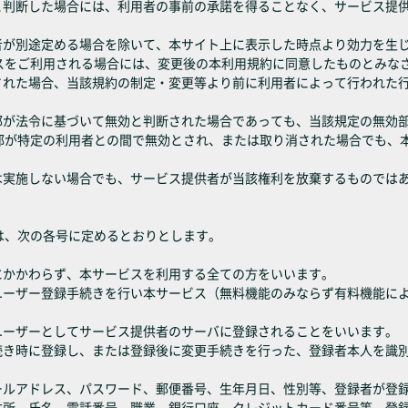
ると判断した場合には、利用者の事前の承諾を得ることなく、サービス提
供者が別途定める場合を除いて、本サイト上に表示した時点より効力を生
スをご利用される場合には、変更後の本利用規約に同意したものとみな
なされた場合、当該規約の制定・変更等より前に利用者によって行われた
一部が法令に基づいて無効と判断された場合であっても、当該規定の無効
部が特定の利用者との間で無効とされ、または取り消された場合でも、
は実施しない場合でも、サービス提供者が当該権利を放棄するものでは
は、次の各号に定めるとおりとします。
にかかわらず、本サービスを利用する全ての方をいいます。
きユーザー登録手続きを行い本サービス（無料機能のみならず有料機能に
ユーザーとしてサービス提供者のサーバに登録されることをいいます。
手続き時に登録し、または登録後に変更手続きを行った、登録者本人を識
メールアドレス、パスワード、郵便番号、生年月日、性別等、登録者が登
、住所、氏名、電話番号、職業、銀行口座、クレジットカード番号等、登