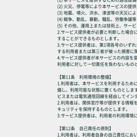
(2) 火災、停電等により本サービスの提
(3) 地震、噴火、洪水、津波等の天災
(4) 戦争、動乱、暴動、騒乱、労働争
(5) その他、運用上または技術上、サ
2.サービス提供者が必要と判断した場
することができるものとします。
3.サービス提供者は、第1項各号のいず
する利用者または第三者が被った損害に
4.サービス提供者が本サービスの内容
利用者に対して一切責任を負わないもの
【第11条 利用環境の整備】
1.利用者は、本サービスを利用するた
備し、利用可能な状態に置くものとしま
ビスまたは電気通信回線を経由してイン
2.利用者は、関係官庁等が提供する情
キュリティを保持するものとします。
3.サービス提供者は、利用者の利用環境
【第12条 自己責任の原則】
1.利用者は、利用者自身の自己責任に