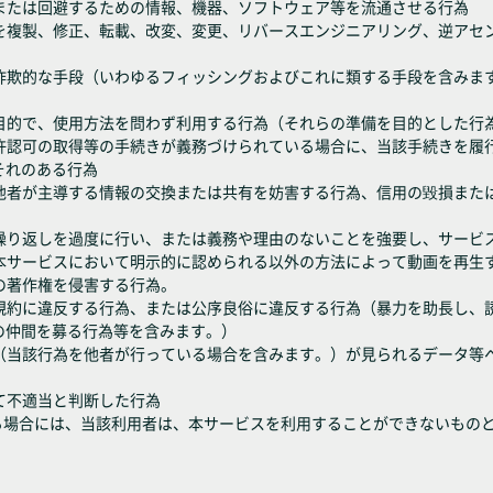
解除または回避するための情報、機器、ソフトウェア等を流通させる行為
機能を複製、修正、転載、改変、変更、リバースエンジニアリング、逆ア
たは詐欺的な手段（いわゆるフィッシングおよびこれに類する手段を含み
商業目的で、使用方法を問わず利用する行為（それらの準備を目的とした行
出、許認可の取得等の手続きが義務づけられている場合に、当該手続きを
それのある行為
為、他者が主導する情報の交換または共有を妨害する行為、信用の毀損ま
せの繰り返しを過度に行い、または義務や理由のないことを強要し、サー
の他本サービスにおいて明示的に認められる以外の方法によって動画を再生
画の著作権を侵害する行為。
利用規約に違反する行為、または公序良俗に違反する行為（暴力を助長し
の仲間を募る行為等を含みます。）
行為（当該行為を他者が行っている場合を含みます。）が見られるデータ
して不適当と判断した行為
る場合には、当該利用者は、本サービスを利用することができないもの