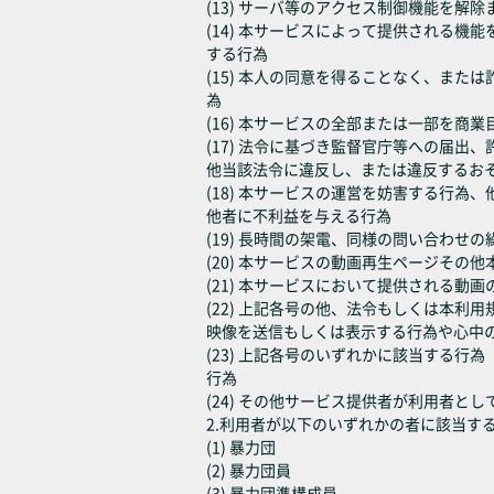
(13) サーバ等のアクセス制御機能を
(14) 本サービスによって提供される
する行為
(15) 本人の同意を得ることなく、ま
為
(16) 本サービスの全部または一部を
(17) 法令に基づき監督官庁等への届
他当該法令に違反し、または違反するお
(18) 本サービスの運営を妨害する行
他者に不利益を与える行為
(19) 長時間の架電、同様の問い合わ
(20) 本サービスの動画再生ページそ
(21) 本サービスにおいて提供される動
(22) 上記各号の他、法令もしくは本
映像を送信もしくは表示する行為や心中
(23) 上記各号のいずれかに該当する
行為
(24) その他サービス提供者が利用者と
2.利用者が以下のいずれかの者に該当す
(1) 暴力団
(2) 暴力団員
(3) 暴力団準構成員