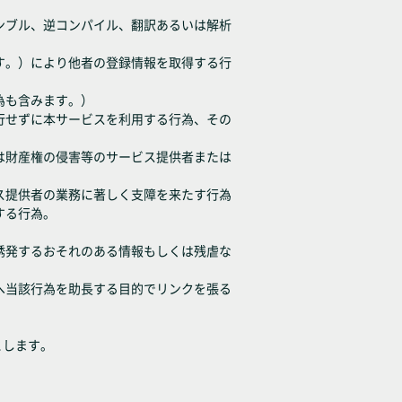
センブル、逆コンパイル、翻訳あるいは解析
ます。）により他者の登録情報を取得する行
為も含みます。）
履行せずに本サービスを利用する行為、その
たは財産権の侵害等のサービス提供者または
ビス提供者の業務に著しく支障を来たす行為
する行為。
、誘発するおそれのある情報もしくは残虐な
等へ当該行為を助長する目的でリンクを張る
とします。