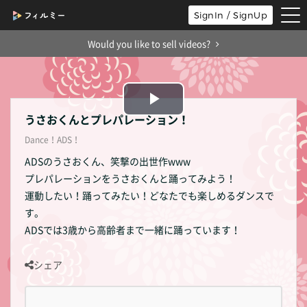
tog
SignIn / SignUp
nav
Would you like to sell videos?
Play
うさおくんとプレパレーション！
Dance！ADS！
Video
ADSのうさおくん、笑撃の出世作www
プレパレーションをうさおくんと踊ってみよう！
運動したい！踊ってみたい！どなたでも楽しめるダンスで
す。
ADSでは3歳から高齢者まで一緒に踊っています！
シェア