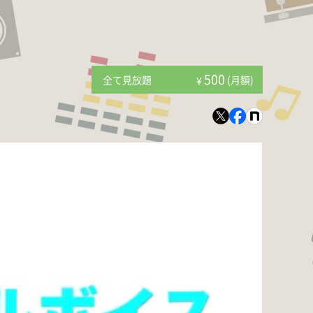
500
全て見放題
(月額)
¥