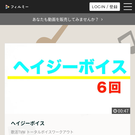
tog
LOGIN / 登録
nav
あなたも動画を販売してみませんか？
00:47
ヘイジーボイス
歌活TVW トータルボイスワークアウト