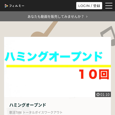
tog
LOGIN / 登録
nav
あなたも動画を販売してみませんか？
01:10
ハミングオープンド
歌活TVW トータルボイスワークアウト