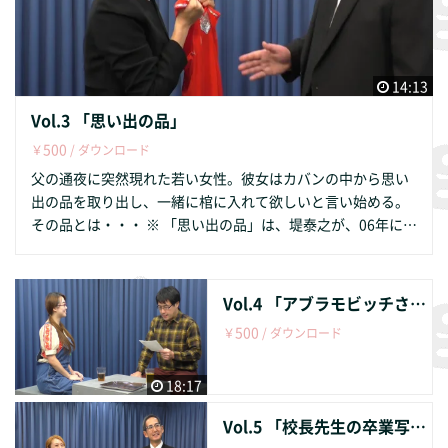
14:13
Vol.3 「思い出の品」
500
￥
/ ダウンロード
父の通夜に突然現れた若い女性。彼女はカバンの中から思い
出の品を取り出し、一緒に棺に入れて欲しいと言い始める。
その品とは・・・ ※ 「思い出の品」は、堤泰之が、06年に春
風亭小朝さんの新作落語として書き下ろした作品です 出
演 ：平野尚美 小林和也 作・演出 ：堤 泰之 編 集 ：蓮戸
良 音 楽 ：HURT RECORD https://www.hurtrecord.com
Vol.4 「アブラモビッチさんの紹介」
企画・製作：ジグジグ・ストロングシープス・グランドロマ
500
￥
/ ダウンロード
ン http://zigzigstrong.com
18:17
Vol.5 「校長先生の卒業写真」