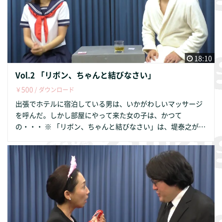
18:10
Vol.2 「リボン、ちゃんと結びなさい」
500
￥
/ ダウンロード
出張でホテルに宿泊している男は、いかがわしいマッサージ
を呼んだ。しかし部屋にやって来た女の子は、かつて
の・・・ ※ 「リボン、ちゃんと結びなさい」は、堤泰之が 9
9年に NTV深夜ドラマ「出歯カメ」のために書き下ろした作
品です 出 演 ：磯崎美穂 大谷典之 作・演出 ：堤 泰之
編 集 ：蓮戸 良 音 楽 ：HURT RECORD https://www.hu
rtrecord.com 企画・製作：ジグジグ・ストロングシープス・
グランドロマン http://zigzigstrong.com