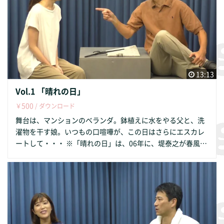
13:13
Vol.1 「晴れの日」
500
￥
/ ダウンロード
舞台は、マンションのベランダ。鉢植えに水をやる父と、洗
濯物を干す娘。いつもの口喧嘩が、この日はさらにエスカレ
ートして・・・ ※「晴れの日」は、06年に、堤泰之が春風亭
小朝さんの新作落語として書き下ろした作品です 出 演 ：
山田 真由子 山岡 三四郎 作・演出 ：堤 泰之 編 集 ：蓮戸
良 音 楽 ：HURT RECORD https://www.hurtrecord.com
企画・製作：ジグジグ・ストロングシープス・グランドロマ
ン http://zigzigstrong.com