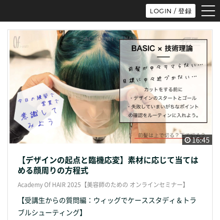
tog
LOGIN / 登録
nav
16:45
【デザインの起点と臨機応変】素材に応じて当ては
める顔周りの方程式
Academy Of HAIR 2025【美容師のための オンラインセミナー】
【受講生からの質問編：ウィッグでケーススタディ＆トラ
ブルシューティング】