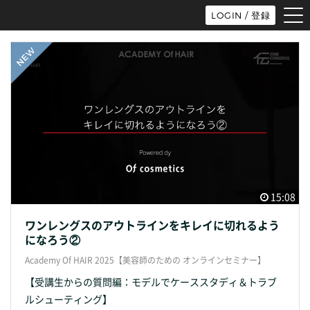
tog
LOGIN / 登録
nav
15:08
ワンレングスのアウトラインをキレイに切れるよう
になろう②
Academy Of HAIR 2025【美容師のための オンラインセミナー】
【受講生からの質問編：モデルでケーススタディ＆トラブ
ルシューティング】