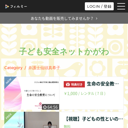
tog
LOGIN / 登録
nav
あなたも動画を販売してみませんか？
子ども安全ネットかがわ
Category / 弁護士仙頭真希子
生命の安全教育の必要性について
特典付き
1,000
￥
/ レンタル ( 7 日 )
64:56
【視聴】子どもの性といのちを守るために（ルビー賞受賞記念講演）
無料