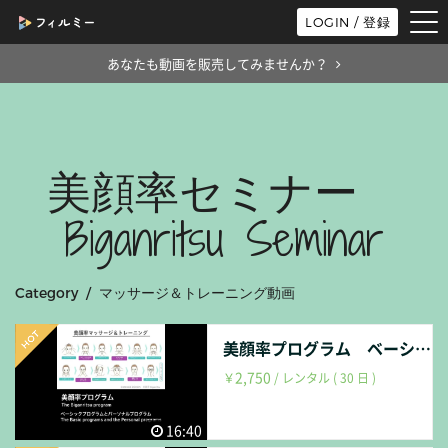
tog
LOGIN / 登録
nav
あなたも動画を販売してみませんか？
美顔率セミナー
Biganritsu Seminar
Category / マッサージ＆トレーニング動画
美顔率プログラム ベーシックプログラム＋パーソナルプログラム マッサージ＆トレーニング動画
2,750
￥
/ レンタル ( 30 日 )
16:40