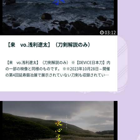
03:12
【来 vo.浅利遼太】（刀剣解説のみ）
【来 vo.浅利遼太】（刀剣解説のみ） ※【DEVICE日本刀】内
の一部の映像と同様のものです。 ※※2023年10月28日～開催
の第4回延寿鍛冶展で展示されていない刀剣も収録されていま
す。ご了承下さい。 収録刀剣：来国行 来国真
京都山城の刀工「来」。 明石国行で世に知ら
れる来派の祖、来国行。 蛍丸を鍛刀した来国俊の子または、
門人と伝えれれる来国真。 【収録時間】03：12 【動画容量】
226MB