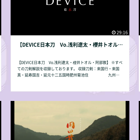
29:16
【DEVICE日本刀 Vo.浅利遼太・櫻井トオル・阿部敦】
【DEVICE日本刀 Vo.浅利遼太・櫻井トオル・阿部敦】 ※すべ
ての刀剣解説を収録しております。 収録刀剣：来国行・来国
真・延寿国吉・延元十二五国時肥州菊池住 九州肥
後同田貫上野介・同田貫宗頼（大筒）・村正 水心
子正秀・水寒子貞秀合作（刀・脇差）・ 黒石目塗拵（一腰）
日本刀、その強靭さと鋭さは、戦の歴史と共に進
化した。 蒙古襲来で活躍した菊池一族。その戦いを支えた延
寿・同田貫の刀剣を解説すると共に、そのルーツとなる来の刀
も紹介。 また妖刀で名高い村正や、新々刀の祖、水心子の一
腰も収録。 戦いと共に進化した刀剣の物語を是非ご覧下さ
い。 ※2023年10月28日～開催の第4回延寿鍛冶展で展示され
ていない刀剣も収録されています。ご了承下さい。 【収録時
間】29：16 【動画容量】2.02GB