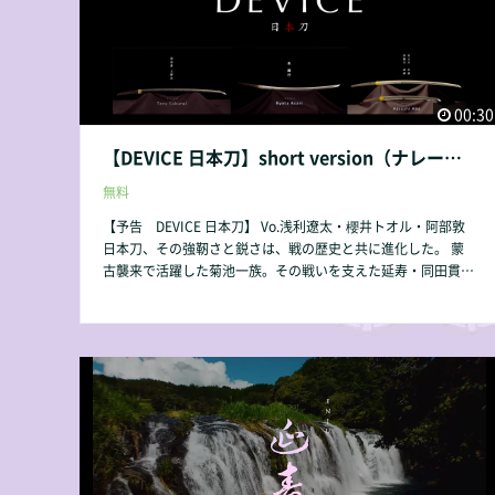
00:30
【DEVICE 日本刀】short version（ナレーター篇）
無料
【予告 DEVICE 日本刀】 Vo.浅利遼太・櫻井トオル・阿部敦
日本刀、その強靭さと鋭さは、戦の歴史と共に進化した。 蒙
古襲来で活躍した菊池一族。その戦いを支えた延寿・同田貫の
刀剣を解説すると共に、そのルーツとなる来の刀も紹介。 ま
た妖刀で名高い村正や、新々刀の祖、水心子の一腰も収録。
戦いと共に進化した刀剣の物語を,是非ご覧下さい。 ※2023年
10月28日～開催の第4回延寿鍛冶展で展示されていない刀剣も
収録されています。ご了承下さい。