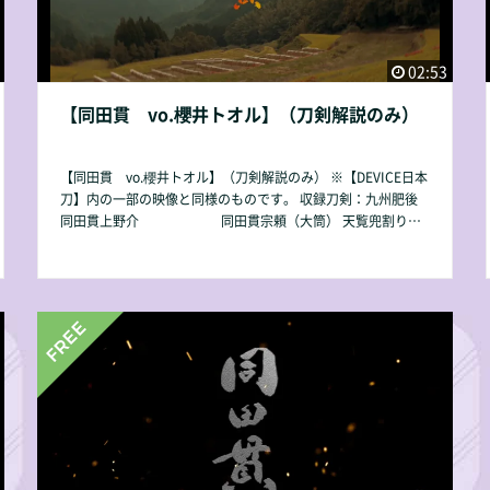
02:53
【同田貫 vo.櫻井トオル】（刀剣解説のみ）
【同田貫 vo.櫻井トオル】（刀剣解説のみ） ※【DEVICE日本
刀】内の一部の映像と同様のものです。 収録刀剣：九州肥後
同田貫上野介 同田貫宗頼（大筒） 天覧兜割りで
名高い豪刀同田貫。 その同田貫一派が時代と共に砲工として
作成した大筒を紹介。 【収録時間】04：45 【動画容量】203
MB