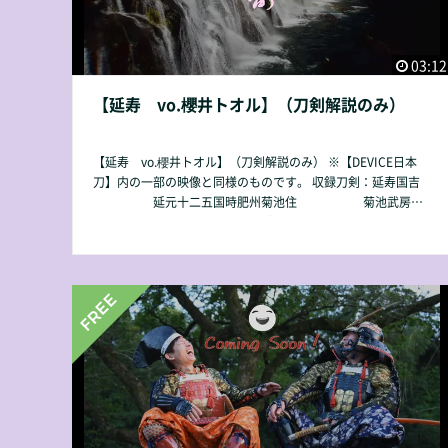
03:12
【延寿 vo.櫻井トオル】（刀剣解説のみ）
【延寿 vo.櫻井トオル】（刀剣解説のみ） ※【DEVICE日本
刀】内の一部の映像と同様のものです。 収録刀剣：延寿国吉
延元十二五国時肥州菊池住 菊池武房公
の招聘により、京都の鍛冶集団「来派」が菊池の地で鍛刀した
「延寿」。 菊池一族は、延寿刀を手に蒙古軍を迎え撃つ！
【収録時間】03：12 【動画容量】226MB