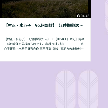
04:45
【村正・水心子 Vo.阿部敦】（刀剣解説のみ）
【村正・水心子】（刀剣解説のみ） ※【DEVICE日本刀】内の
一部の映像と同様のものです。 収録刀剣：村正 水
心子正秀・水寒子貞秀合作 黒石目塗（拵） 南朝方の象徴村
正。表裏を揃えた村正刃から感じ取れる妖しい美しさ。 新々
刀の祖、水心子正秀・水寒子貞秀親子合作の一腰。黒石目塗の
拵も必見。 【収録時間】04：45 【動画容量】339MB