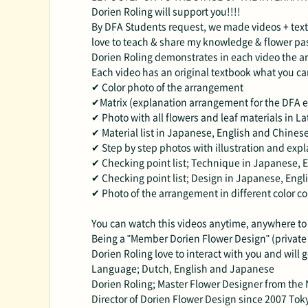
Dorien Roling will support you!!!!
By DFA Students request, we made videos + text 
love to teach & share my knowledge & flower pa
Dorien Roling demonstrates in each video the a
Each video has an original textbook what you c
✔ Color photo of the arrangement
✔Matrix (explanation arrangement for the DFA 
✔ Photo with all flowers and leaf materials in L
✔ Material list in Japanese, English and Chines
✔ Step by step photos with illustration and exp
✔ Checking point list; Technique in Japanese, 
✔ Checking point list; Design in Japanese, Eng
✔ Photo of the arrangement in different color co
You can watch this videos anytime, anywhere t
Being a "Member Dorien Flower Design" (private g
Dorien Roling love to interact with you and will 
Language; Dutch, English and Japanese
Dorien Roling; Master Flower Designer from the
Director of Dorien Flower Design since 2007 Tok