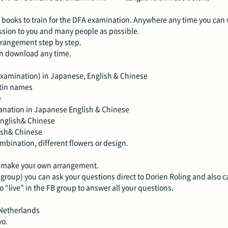
books to train for the DFA examination. Anywhere any time you can wa
ssion to you and many people as possible.
rrangement step by step.
an download any time.
examination) in Japanese, English & Chinese
atin names
e
lanation in Japanese English & Chinese
English& Chinese
lish& Chinese
mbination, different flowers or design.
o make your own arrangement.
roup) you can ask your questions direct to Dorien Roling and also ca
go “live” in the FB group to answer all your questions.
 Netherlands
yo.