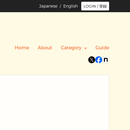
Japanese /
English
LOGIN / 登録
Home
About
Category
Guide