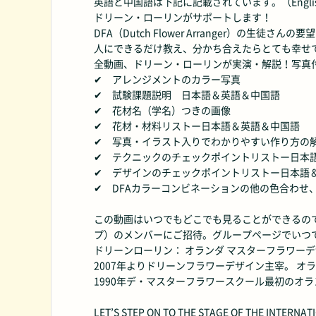
英語と中国語は下記に記載されています。（English&C
ドリーン・ローリンがサポートします！
DFA（Dutch Flower Arranger）
人にできるだけ教え、分かち合えたらとても幸せ
全動画、ドリーン・ローリンが実演・解説！写真
✔ アレンジメントのカラー写真
✔ 試験課題説明 日本語＆英語＆中国語
✔ 花材名（学名）つきの画像
✔ 花材・材料リストー日本語＆英語＆中国語
✔ 写真・イラスト入りでわかりやすい作り方の
✔ テクニックのチェックポイントリストー日本
✔ デザインのチェックポイントリストー日本語
✔ DFAカラーコンビネーションの他の色合わせ
この動画はいつでもどこでも見ることができるので、楽しく
プ）のメンバーにご招待。グループページでいつ
ドリーンローリン： オランダ マスターフラワー
2007年よりドリーンフラワーデザイン主宰。 オラ
1990年デ・マスターフラワースクール最初のオ
LET’S STEP ON TO THE STAGE OF THE INTER