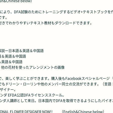
hinese below）
の生徒さんの要望により、DFA試験のためにトレーニングするビデオ+テキスト
です。
付きでわかりやすいテキスト教材もダウンロードできます。
解説ー日本語＆英語＆中国語
語＆英語＆中国語
＆英語＆中国語
、他の花材を使ったアレンジメントの画像
学ぶことができます。購入後もFacebookスペシャルページ 「Member 
でもドリーン・ローリンや他のメンバー同士の交流ができます。（言語：
デザイナー。
ンダ EFDA公認DFAライセンススクール。
ランダ人講師として来日。日本国内でDFAを取得できるようにしたパイオ
NATIONAL FLOWER DESIGNER NOW!! （English&Chinese below）