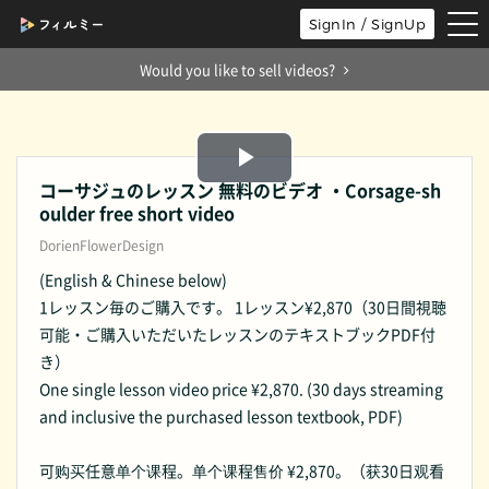
tog
SignIn / SignUp
nav
Would you like to sell videos?
Play
コーサジュのレッスン 無料のビデオ ・Corsage-sh
oulder free short video
Video
DorienFlowerDesign
(English & Chinese below)
1レッスン毎のご購入です。 1レッスン¥2,870（30日間視聴
可能・ご購入いただいたレッスンのテキストブックPDF付
き）
One single lesson video price ¥2,870. (30 days streaming
and inclusive the purchased lesson textbook, PDF)
可购买任意单个课程。单个课程售价 ¥2,870。（获30日观看