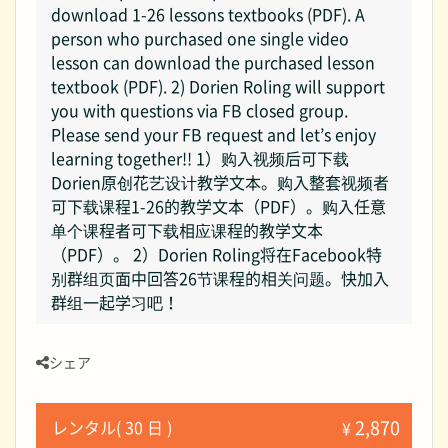
download 1-26 lessons textbooks (PDF). A
person who purchased one single video
lesson can download the purchased lesson
textbook (PDF). 2) Dorien Roling will support
you with questions via FB closed group.
Please send your FB request and let’s enjoy
learning together!! 1）购入视频后可下载
Dorien原创花艺设计教学文本。购入整套视频者
可下载课程1-26的教学文本（PDF）。购入任意
单个课程者可下载相应课程的教学文本
（PDF）。 2）Dorien Roling将在Facebook特
别群组页面中回答26节课程的相关问题。快加入
群组一起学习吧！
シェア
2,870
レンタル( 30 日 )
¥