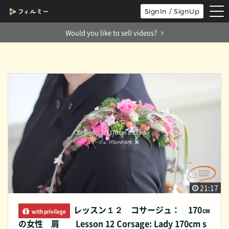
tog
SignIn / SignUp
nav
Would you like to sell videos?
21:17
レッスン１２ コサージュ： 170㎝
with privilege
の女性 肩 Lesson 12 Corsage: Lady 170cm s