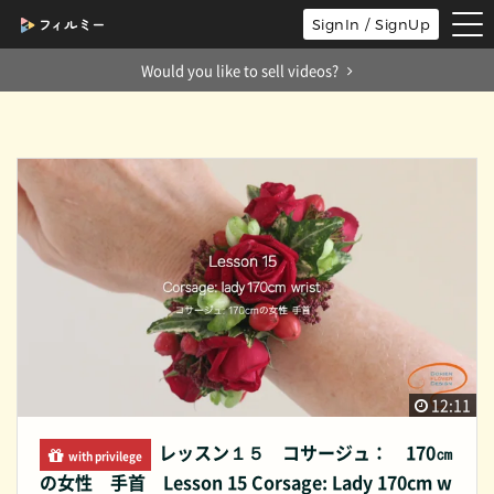
tog
SignIn / SignUp
nav
Would you like to sell videos?
12:11
レッスン１５ コサージュ： 170㎝
with privilege
の女性 手首 Lesson 15 Corsage: Lady 170cm w