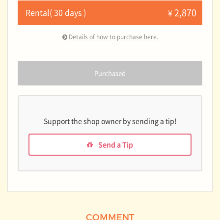
2,870
Rental( 30 days )
¥
Details of how to purchase here.
Purchased
Support the shop owner by sending a tip!
Send a Tip
COMMENT