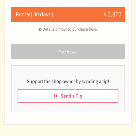
2,870
Rental( 30 days )
¥
Details of how to purchase here.
Purchased
Support the shop owner by sending a tip!
Send a Tip