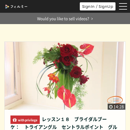
tog
SignIn / SignUp
nav
Would you like to sell videos?
14:28
レッスン１８ ブライダルブー
with privilege
ケ： トライアングル セントラルポイント グル