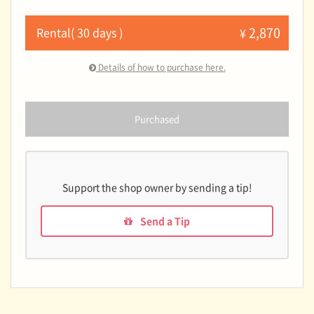
2,870
Rental( 30 days )
¥
Details of how to purchase here.
Purchased
Support the shop owner by sending a tip!
Send a Tip