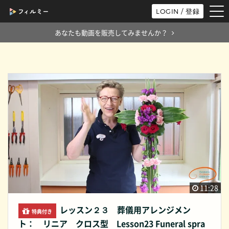
tog
LOGIN / 登録
nav
あなたも動画を販売してみませんか？
11:28
レッスン２３ 葬儀用アレンジメン
特典付き
ト： リニア クロス型 Lesson23 Funeral spra