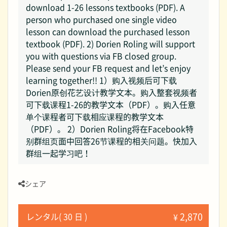
download 1-26 lessons textbooks (PDF). A
person who purchased one single video
lesson can download the purchased lesson
textbook (PDF). 2) Dorien Roling will support
you with questions via FB closed group.
Please send your FB request and let’s enjoy
learning together!! 1）购入视频后可下载
Dorien原创花艺设计教学文本。购入整套视频者
可下载课程1-26的教学文本（PDF）。购入任意
单个课程者可下载相应课程的教学文本
（PDF）。 2）Dorien Roling将在Facebook特
别群组页面中回答26节课程的相关问题。快加入
群组一起学习吧！
シェア
2,870
レンタル( 30 日 )
¥