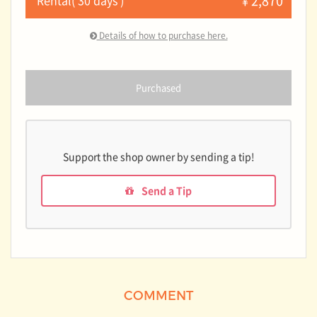
2,870
¥
Details of how to purchase here.
Purchased
Support the shop owner by sending a tip!
Send a Tip
COMMENT