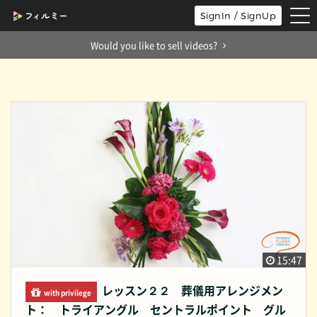
tog
SignIn / SignUp
nav
Would you like to sell videos?
15:47
レッスン２２ 葬儀用アレンジメン
with privilege
ト： トライアングル セントラルポイント グル